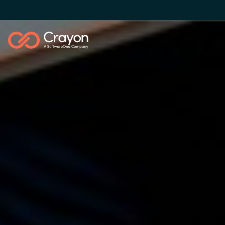
Our Expertise
Software Partners
Global site
Resources
Austria
Denmark
About us