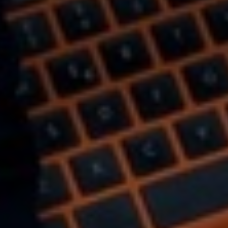
Sweden
United Kingdom