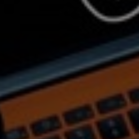
Germany
India
Kuwait
Malaysia
Norway
Poland
Romania
Singapore