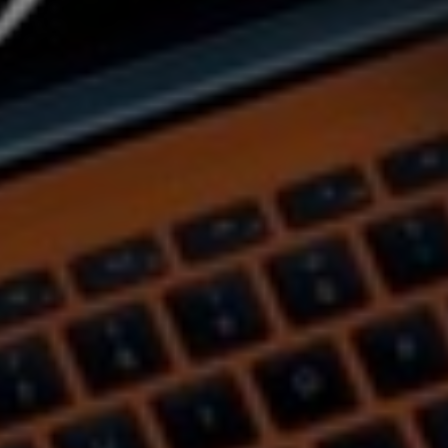
Hungary
Indonesia
Latvia
Middle East
Oman
Portugal
Serbia
Spain