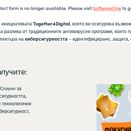
tact form is no longer available. Please visit
SoftwareOne
to g
ат инициативата
Together4Digital
, която ви осигурява възмо
За разлика от традиционните антивирусни програми, които п
спектъра на
киберсигурността
– идентифициране, защита, 
олучите:
Crayon за
сигурността,
и технологични
иберсигурност,