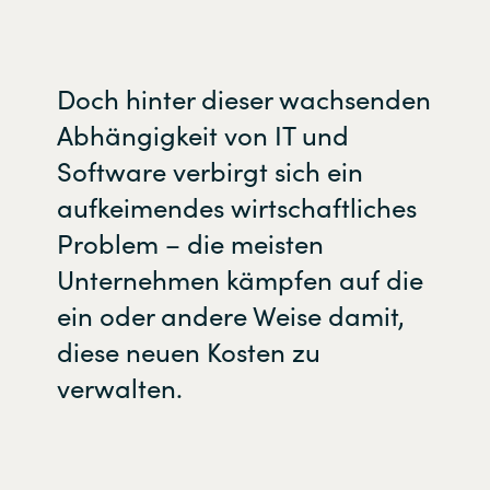
Slovenia
Singapore
Doch hinter dieser wachsenden
Spain
Abhängigkeit von IT und
Software verbirgt sich ein
Sri Lanka
aufkeimendes wirtschaftliches
Sweden
Problem – die meisten
Unternehmen kämpfen auf die
Switzerland
ein oder andere Weise damit,
Ukraine
diese neuen Kosten zu
verwalten.
United Kingdom
United States