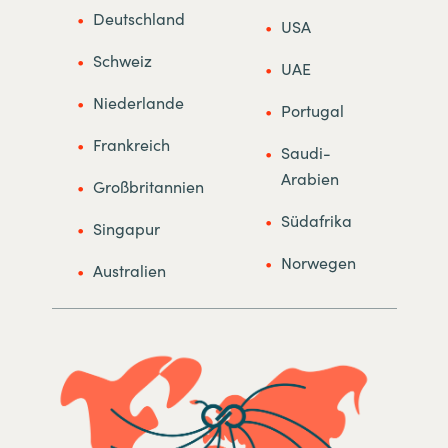
Deutschland
USA
Ma
Schweiz
UAE
Ph
Niederlande
Portugal
In
Frankreich
Saudi-
Sp
Arabien
Großbritannien
Ös
Südafrika
Singapur
Fi
Norwegen
Australien