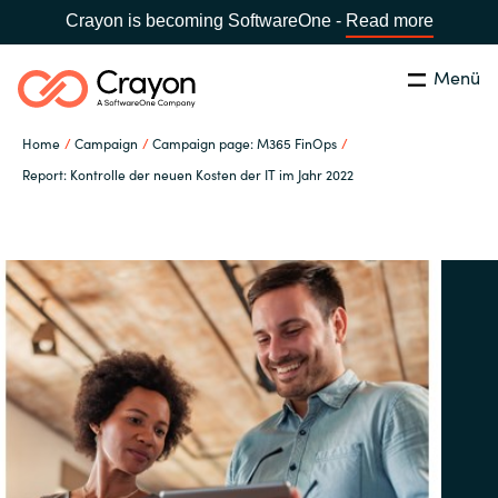
Crayon is becoming SoftwareOne -
Read more
Menü
Suchen
Schliessen
Home
Campaign
Campaign page: M365 FinOps
Unsere Expertise
Report: Kontrolle der neuen Kosten der IT im Jahr 2022
Country:
Switzerland
LANGUAGE
Software Partner
Global site
Partner Business
Africa
Ressourcen
Australia
Über uns
Austria