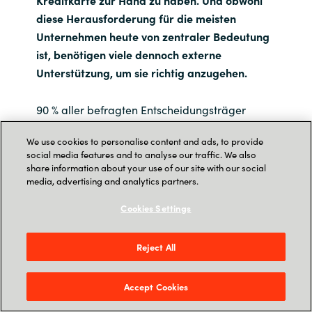
diese Herausforderung für die meisten
Unternehmen heute von zentraler Bedeutung
ist, benötigen viele dennoch externe
Unterstützung, um sie richtig anzugehen.
90 % aller befragten Entscheidungsträger
gaben an, dass ihr Unternehmen von der
We use cookies to personalise content and ads, to provide
Zusammenarbeit mit einem externen Partner,
social media features and to analyse our traffic. We also
der sie beim Senken der Kosten und der
share information about your use of our site with our social
media, advertising and analytics partners.
Erkennung von Optimierungsbereichen
unterstützt, profitieren würde.
Cookies Settings
Tatsächlich sagen 86 %, dass sie derzeit
Reject All
externe Berater für die Optimierung ihrer IT-
Kosten engagieren. In Schwellenmärkten ist
Accept Cookies
dieser Trend nahezu universell.