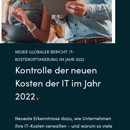
Bulgaria
Kontakt
Czechia
Karriere
Denmark
NEUER GLOBALER BERICHT: IT-
Estonia
KOSTENOPTIMIERUNG IM JAHR 2022
Kontrolle der neuen
Finland
Kosten der IT im Jahr
France
2022
Germany
Hungary
Neueste Erkenntnisse dazu, wie Unternehmen
ihre IT-Kosten verwalten – und warum so viele
Iceland