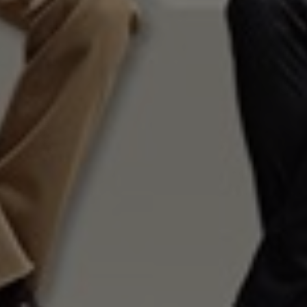
Norway
Oman
Philippines
Poland
Portugal
Qatar
Romania
Serbia