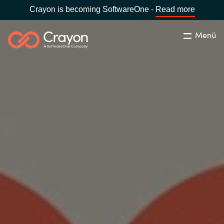
Crayon is becoming SoftwareOne -
Read more
Menü
Suchen
Schliessen
Unsere Expertise
Country:
Switzerland
LANGUAGE
Software Partner
Global site
Partner Business
Africa
Ressourcen
Australia
Über uns
Austria