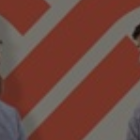
Bulgaria
Kontakt
Czechia
Karriere
Denmark
Estonia
Finland
France
Germany
Hungary
Iceland