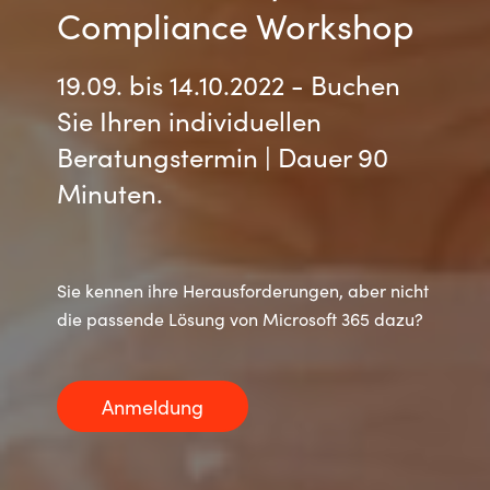
Compliance Workshop
Norway
19.09. bis 14.10.2022 - Buchen
Oman
Sie Ihren individuellen
Beratungstermin | Dauer 90
Philippines
Minuten.
Poland
Portugal
Sie kennen ihre Herausforderungen, aber nicht
die passende Lösung von Microsoft 365 dazu?
Qatar
Romania
Anmeldung
Serbia