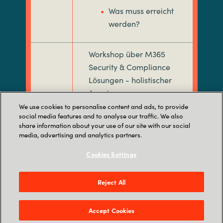
Was muss erreicht
werden?
Workshop über M365
Security & Compliance
Lösungen - holistischer
Ansatz
We use cookies to personalise content and ads, to provide
social media features and to analyse our traffic. We also
Überblick der
share information about your use of our site with our social
Risikofelder
media, advertising and analytics partners.
30
Minuten
Massnahmen zur
Cookies Settings
Eindämmung der
Risiken
Reject All
Technische und
Accept Cookies
Organisatorische