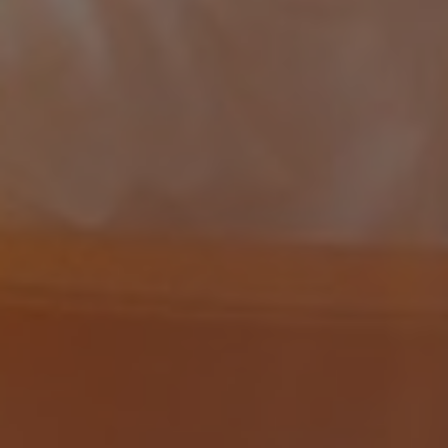
Slovenia
Singapore
Spain
Sri Lanka
Sweden
Switzerland
Ukraine
United Kingdom
United States