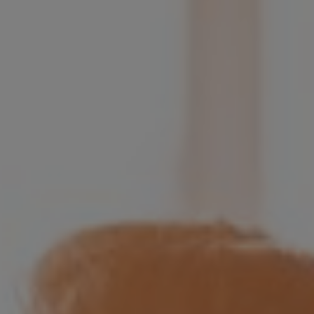
Bulgaria
Kontakt
Czechia
Karriere
Denmark
Estonia
Finland
France
Germany
Hungary
Iceland