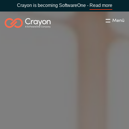
Crayon is becoming SoftwareOne -
Read more
Menü
Suchen
Schliessen
Unsere Expertise
Country:
Switzerland
LANGUAGE
Software Partner
Global site
Partner Business
Africa
Ressourcen
Australia
Über uns
Austria