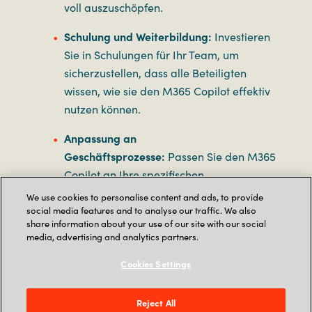
voll auszuschöpfen.
Schulung und Weiterbildung:
Investieren
Sie in Schulungen für Ihr Team, um
sicherzustellen, dass alle Beteiligten
wissen, wie sie den M365 Copilot effektiv
nutzen können.
Anpassung an
Geschäftsprozesse:
Passen Sie den M365
Copilot an Ihre spezifischen
Geschäftsprozesse an. Dies kann die
We use cookies to personalise content and ads, to provide
Automatisierung routinemäßiger
social media features and to analyse our traffic. We also
share information about your use of our site with our social
Aufgaben oder die Verbesserung
media, advertising and analytics partners.
komplexer Arbeitsabläufe umfassen.
Cookies Settings
Datensicherheit und Compliance:
Stellen
Sie sicher, dass die Nutzung des M365
Reject All
Copilot den Datenschutzbestimmungen