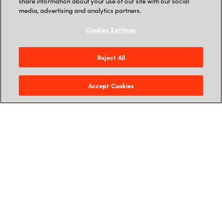
share information about your use of our site with our social
media, advertising and analytics partners.
Cookies Settings
Reject All
Unser Know-how zu AI-
Accept Cookies
Lösungen
Large Language Models