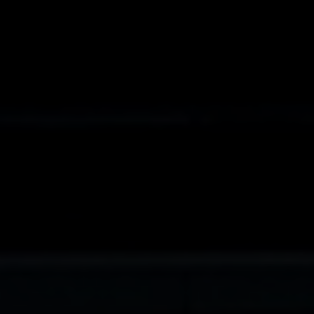
Bulgaria
Kontakt
Czechia
Karriere
Denmark
Estonia
Finland
France
Germany
Hungary
Iceland