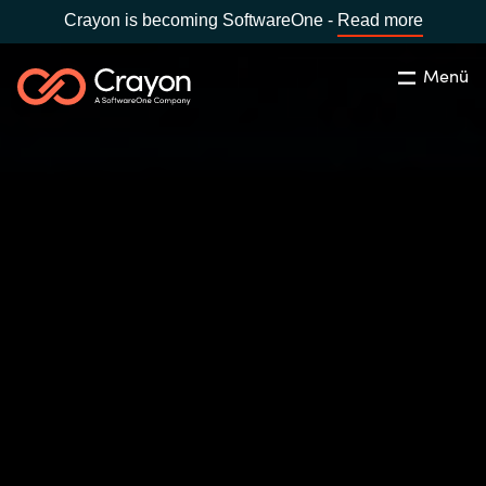
Crayon is becoming SoftwareOne -
Read more
Menü
Suchen
Schliessen
Unsere Expertise
Country:
Switzerland
LANGUAGE
Software Partner
Global site
Partner Business
Africa
Ressourcen
Australia
Über uns
Austria