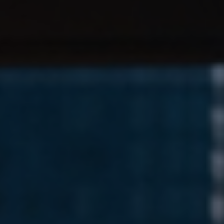
Norway
Oman
Philippines
Poland
Portugal
Qatar
Romania
Serbia