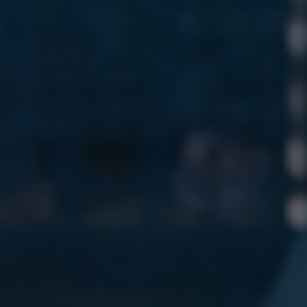
Slovenia
Singapore
Spain
Sri Lanka
Sweden
Switzerland
Ukraine
United Kingdom
United States