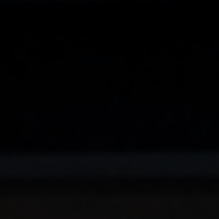
India
Indonesia
Kingdom of Saudi Arabia
Kuwait
Latvia
Lithuania
Malaysia
Middle East
Netherlands