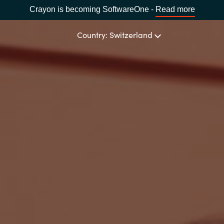
Crayon is becoming SoftwareOne -
Read more
Country: Switzerland
LANGUAGE
Africa
Bulgaria
Estonia