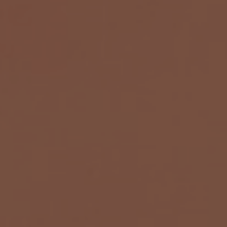
France
Über uns
Iceland
Kontakt
Kingdom of Saudi Arabia
Lithuania
Karriere
Netherlands
Philippines
Qatar
Slovenia