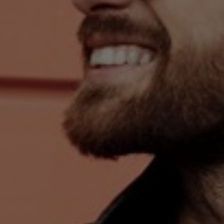
Sweden
United Kingdom