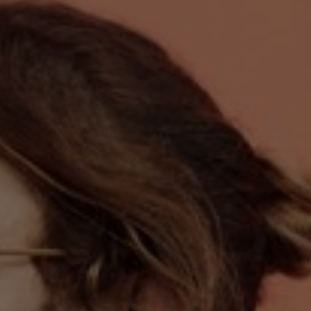
Hungary
Indonesia
Latvia
Middle East
Oman
Portugal
Serbia
Spain