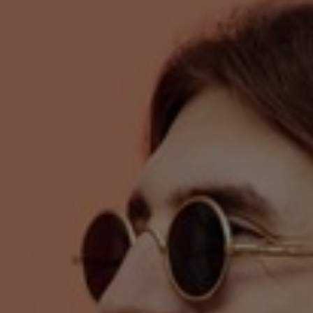
Germany
India
Kuwait
Malaysia
Norway
Poland
Romania
Singapore