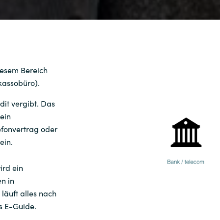
diesem Bereich
kassobüro).
dit vergibt. Das
ein
fonvertrag oder
sein.
rd ein
n in
läuft alles nach
es E-Guide.