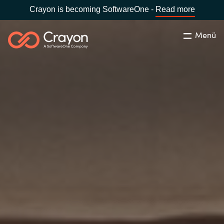
Crayon is becoming SoftwareOne -
Read more
Menü
Suchen
Schliessen
Unsere Expertise
Country:
Switzerland
LANGUAGE
Software Partner
Global site
Partner Business
Africa
Ressourcen
Australia
Über uns
Austria