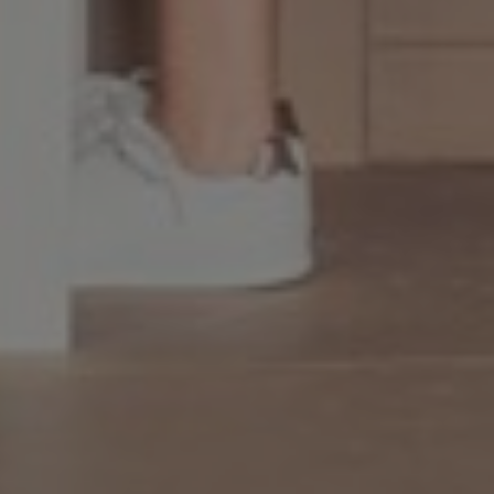
Slovenia
Singapore
Spain
Sri Lanka
Sweden
Switzerland
Ukraine
United Kingdom
United States