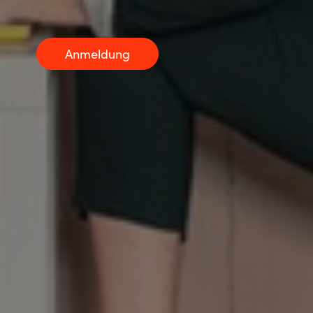
Norway
Anmeldung
Oman
Philippines
Poland
Portugal
Qatar
Romania
Serbia