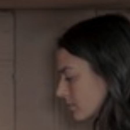
Bulgaria
Kontakt
Czechia
Karriere
Denmark
Estonia
Finland
France
Germany
Hungary
Iceland