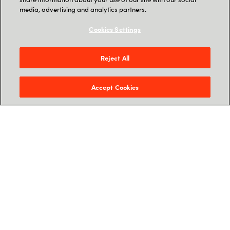
media, advertising and analytics partners.
Seit 01.01.2023
Preisanstieg um 10%
Cookies Settings
5
Minuten
Welche SQL Lizenzen
Reject All
sind davon betroffen
Wie kompensieren Sie
Accept Cookies
diese Erhöhung
Lösungsszenarien für
Kostenoptimierung
pure optimization -
10
Was steckt dahinter?
Minuten
Durch
Modernisierung,