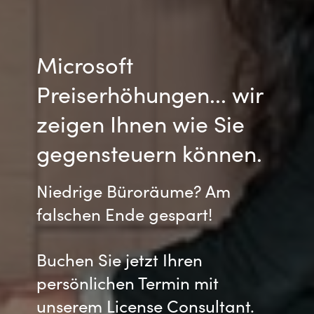
India
Microsoft
Indonesia
Preiserhöhungen... wir
Kingdom of Saudi Arabia
zeigen Ihnen wie Sie
Kuwait
gegensteuern können.
Latvia
Niedrige Büroräume? Am
Lithuania
falschen Ende gespart!
Malaysia
Buchen Sie jetzt Ihren
Middle East
persönlichen Termin mit
unserem License Consultant.
Netherlands