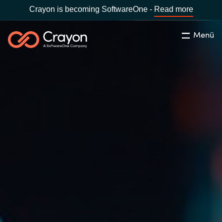
Crayon is becoming SoftwareOne -
Read more
Menü
Suchen
Schliessen
Unsere Expertise
Country:
Switzerland
LANGUAGE
Software Partner
Global site
Partner Business
Africa
Ressourcen
Australia
Über uns
Austria