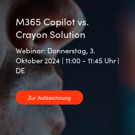
India
M365 Copilot vs.
Indonesia
Crayon Solution
Kingdom of Saudi Arabia
Webinar: Donnerstag, 3.
Kuwait
Oktober 2024 | 11:00 - 11:45 Uhr |
DE
Latvia
Lithuania
Zur Aufzeichnung
Malaysia
Middle East
Netherlands