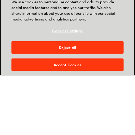
We use cookies to personalise content and ads, to provide
social media features and to analyse our traffic. We also
share information about your use of our site with our social
media, advertising and analytics partners.
Cookies Settings
Reject All
Accept Cookies
Branislav Peric
DATA & AI SOLUTION ADVISOR
Branislav hilft als strategischer Berater für
Data & AI die AI Use Cases mit dem grössten
Impact für Ihre Organisation zu identifizieren
und unterstützt Sie bei der nahtlosen
Implementierung Ihrer massgeschneiderten