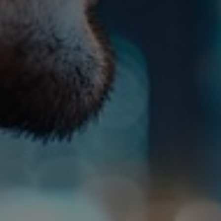
Norway
Oman
Philippines
Poland
Portugal
Qatar
Romania
Serbia