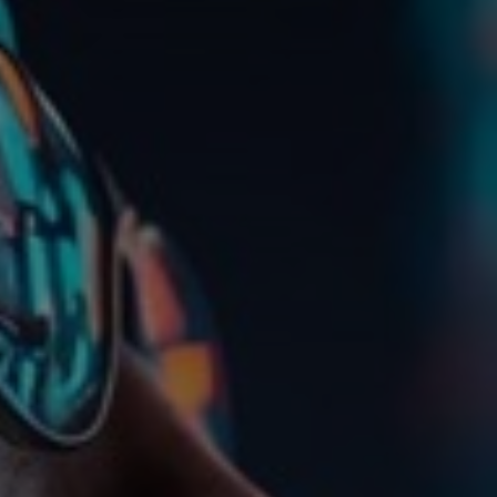
Bulgaria
Kontakt
Czechia
Karriere
Denmark
Estonia
Finland
France
Germany
Hungary
Iceland