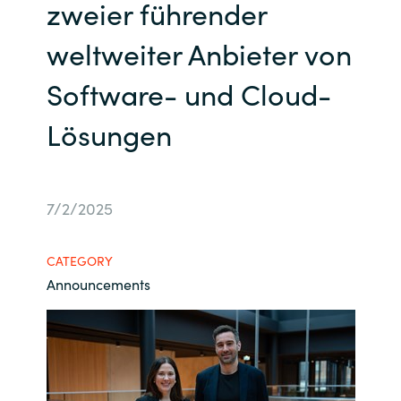
zweier führender
Bulgaria
Kontakt
weltweiter Anbieter von
Czechia
Software- und Cloud-
Karriere
Denmark
Lösungen
Estonia
7/2/2025
Finland
France
CATEGORY
Announcements
Germany
Hungary
Iceland