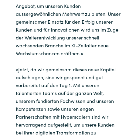
Slovenia
Angebot,
um
unseren Kunden
aussergewöhnlichen Mehrwert
zu
biete
n
.
Unser
Singapore
gemeinsamer Einsatz für den Erfolg unserer
Kunden und für Innovationen wird uns im Zuge
Spain
der Weiterentwicklung unserer schnell
wachsenden Branche im KI-Zeitalter neue
Sri Lanka
Wachstumschancen eröffnen.
»
Sweden
«
Jetzt, da wir gemeinsam dieses neue Kapitel
aufschlagen, sind wir gespannt und gut
Switzerland
vorbereitet auf den Tag 1. Mit unseren
talentierten Teams auf der ganzen Welt,
Ukraine
unserem fundierten Fachwissen und unseren
United Kingdom
Kompetenzen sowie unseren engen
Partnerschaften mit
Hyperscalern
sind wir
United States
hervorragend aufgestellt, um unsere Kunden
bei ihrer digitalen Transformation zu