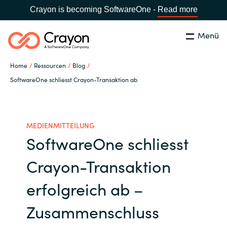
Crayon is becoming SoftwareOne -
Read more
Menü
Suchen
Schliessen
Home
Ressourcen
Blog
Unsere Expertise
SoftwareOne schliesst Crayon-Transaktion ab
Country:
Switzerland
LANGUAGE
Software Partner
MEDIENMITTEILUNG
SoftwareOne schliesst
Global site
Partner Business
Crayon-Transaktion
Africa
Ressourcen
erfolgreich ab –
Australia
Zusammenschluss
Über uns
Austria