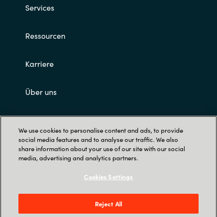
Services
Ressourcen
Karriere
Über uns
Impressum und AGB's
We use cookies to personalise content and ads, to provide
social media features and to analyse our traffic. We also
share information about your use of our site with our social
media, advertising and analytics partners.
Cookies Settings
Trust Center
Reject All
Crayon Schweiz AG, Bahnhofplatz 1, 6460