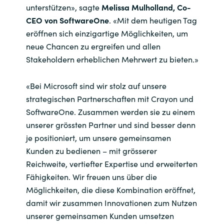
unterstützen
»
, sagte
Melissa
Mulholland
, Co-
CEO von
SoftwareOne
.
«Mit dem
heutige
n
Tag
eröffnen sich
einzigartige
Möglichkeiten
, um
neue
Chancen zu
ergreifen
und allen
Stakeholdern erheblichen Mehrwert zu bieten.
»
«B
ei Microsoft sind
wir
stolz
auf unsere
strategischen Partnerschaften mit
Crayon
und
SoftwareOne
. Zusammen werden sie zu einem
unserer
grössten
Partner und sind besser denn
je positioniert, um unsere gemeinsamen
Kunden
zu bedienen – mit
grö
ss
erer
Reichweite,
vertiefter Expertise
und
erweiterten
Fähigkeiten
. Wir freuen uns über die
Möglichkeiten, die diese Kombination
eröffnet,
damit wir zusammen
Innovationen
zum Nutzen
unserer gemeinsamen Kunden umsetzen