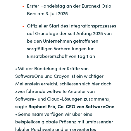
Erster Handelstag an der Euronext Oslo
Børs am 3. Juli 2025
Norway
Offizieller Start des Integrationsprozesses
Oman
auf Grundlage der seit Anfang 2025 von
beiden Unternehmen getroffenen
Philippines
sorgfältigen Vorbereitungen für
Einsatzbereitschaft von Tag 1 an
Poland
«
Mit der Bündelung der Kräfte von
Portugal
SoftwareOne
und Crayon ist ein wichtiger
Meilenstein erreicht, schliessen sich hier doch
Qatar
zwei führende weltweite Anbieter von
Software- und Cloud-Lösungen zusammen
»
,
Romania
sagte
Raphael Erb, Co-CEO von
SoftwareOne
.
«
Gemeinsam verfügen wir über eine
Serbia
beispiellose globale Präsenz mit umfassender
lokaler Reichweite und ein erweitertes