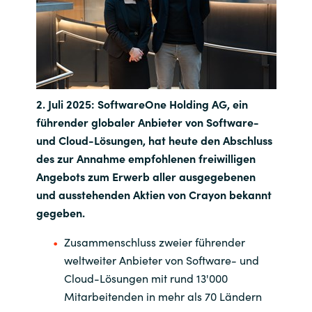
India
Indonesia
Kingdom of Saudi Arabia
2. Juli 2025:
SoftwareOne
Holding AG, ein
führender globaler Anbieter von Software-
Kuwait
und Cloud-Lösungen, hat heute den Abschluss
des zur Annahme empfohlenen freiwilligen
Latvia
Angebots zum Erwerb aller ausgegebenen
und ausstehenden Aktien von Crayon bekannt
Lithuania
gegeben.
Malaysia
Zusammenschluss zweier führender
weltweiter Anbieter von Software- und
Middle East
Cloud-Lösungen mit rund 13'000
Mitarbeitenden in mehr als 70 Ländern
Netherlands