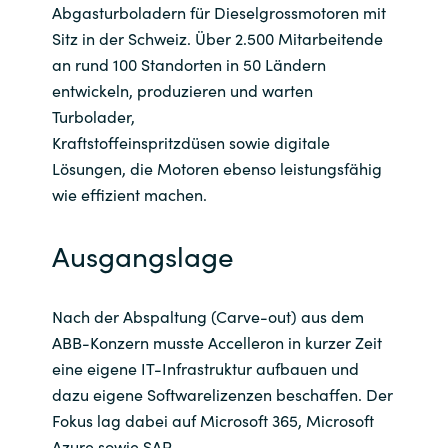
Abgasturboladern für Dieselgrossmotoren mit
India
Sitz in der Schweiz. Über 2.500 Mitarbeitende
an rund 100 Standorten in 50 Ländern
Indonesia
entwickeln, produzieren und warten
Turbolader,
Kingdom of Saudi Arabia
Kraftstoffeinspritzdüsen sowie digitale
Lösungen, die Motoren ebenso leistungsfähig
Kuwait
wie effizient machen.
Latvia
Ausgangslage
Lithuania
Nach der Abspaltung (Carve-out) aus dem
Malaysia
ABB-Konzern musste Accelleron in kurzer Zeit
eine eigene IT-Infrastruktur aufbauen und
Middle East
dazu eigene Softwarelizenzen beschaffen. Der
Fokus lag dabei auf Microsoft 365, Microsoft
Netherlands
Azure sowie SAP.