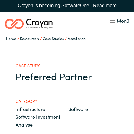
Crayon is becoming SoftwareOne -
Read more
Menü
Suchen
Schliessen
Home
Ressourcen
Case Studies
Accelleron
Unsere Expertise
Country:
Switzerland
LANGUAGE
Software Partner
CASE STUDY
Preferred Partner
Global site
Partner Business
Africa
CATEGORY
Ressourcen
Infrastructure
Software
Australia
Software Investment
Analyse
Über uns
Austria