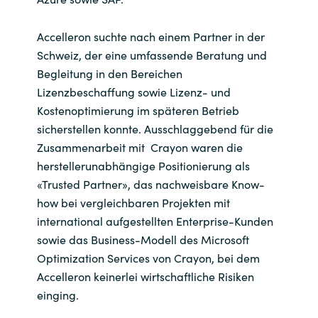
Norway
Accelleron suchte nach einem Partner in der
Schweiz, der eine umfassende Beratung und
Oman
Begleitung in den Bereichen
Lizenzbeschaffung sowie Lizenz- und
Philippines
Kostenoptimierung im späteren Betrieb
sicherstellen konnte. Ausschlaggebend für die
Poland
Zusammenarbeit mit Crayon waren die
herstellerunabhängige Positionierung als
Portugal
«Trusted Partner», das nachweisbare Know-
how bei vergleichbaren Projekten mit
Qatar
international aufgestellten Enterprise-Kunden
sowie das Business-Modell des Microsoft
Romania
Optimization Services von Crayon, bei dem
Accelleron keinerlei wirtschaftliche Risiken
Serbia
einging.