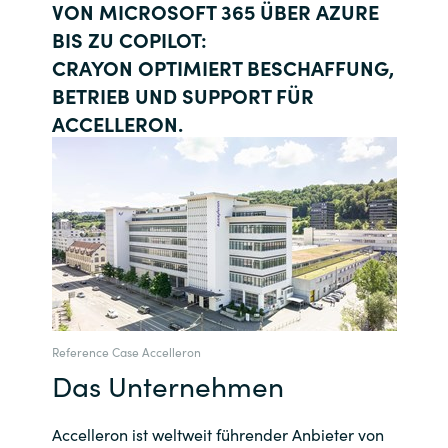
VON MICROSOFT 365 ÜBER AZURE
Bulgaria
BIS ZU COPILOT:
Kontakt
CRAYON OPTIMIERT BESCHAFFUNG,
Czechia
BETRIEB UND SUPPORT FÜR
Karriere
ACCELLERON.
Denmark
Estonia
Finland
France
Germany
Reference Case Accelleron
Das Unternehmen
Hungary
Iceland
Accelleron ist weltweit führender Anbieter von