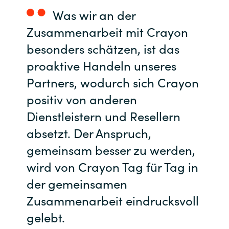
Slovenia
Was wir an der
Singapore
Zusammenarbeit mit Crayon
besonders schätzen, ist das
Spain
proaktive Handeln unseres
Sri Lanka
Partners, wodurch sich Crayon
positiv von anderen
Sweden
Dienstleistern und Resellern
absetzt. Der Anspruch,
Switzerland
gemeinsam besser zu werden,
Ukraine
wird von Crayon Tag für Tag in
der gemeinsamen
United Kingdom
Zusammenarbeit eindrucksvoll
United States
gelebt.