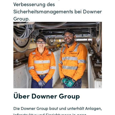
Verbesserung des
Bulgaria
Kontakt
Sicherheitsmanagements bei Downer
Group.
Czechia
Karriere
Denmark
Estonia
Finland
France
Germany
Über Downer Group
Hungary
Die Downer Group baut und unterhält Anlagen,
Iceland
Infrastruktur und Einrichtungen in ganz