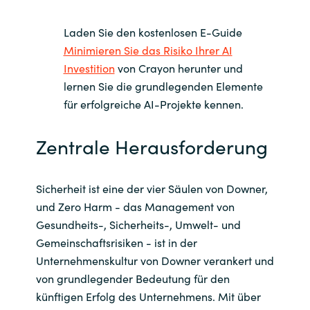
Norway
Laden Sie den kostenlosen E-Guide
Minimieren Sie das Risiko Ihrer AI
Oman
Investition
von Crayon herunter und
lernen Sie die grundlegenden Elemente
Philippines
für erfolgreiche AI-Projekte kennen.
Poland
Zentrale Herausforderung
Portugal
Sicherheit ist eine der vier Säulen von Downer,
und Zero Harm - das Management von
Qatar
Gesundheits-, Sicherheits-, Umwelt- und
Romania
Gemeinschaftsrisiken - ist in der
Unternehmenskultur von Downer verankert und
Serbia
von grundlegender Bedeutung für den
künftigen Erfolg des Unternehmens. Mit über