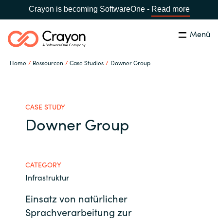
Crayon is becoming SoftwareOne -
Read more
Menü
Suchen
Schliessen
Home
Ressourcen
Case Studies
Downer Group
Unsere Expertise
Country:
Switzerland
LANGUAGE
Software Partner
CASE STUDY
Downer Group
Global site
Partner Business
Africa
CATEGORY
Ressourcen
Infrastruktur
Australia
Einsatz von natürlicher
Über uns
Austria
Sprachverarbeitung zur