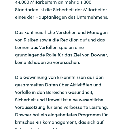
Slovenia
44.000 Mitarbeitern an mehr als 300
Standorten ist die Sicherheit der Mitarbeiter
Singapore
eines der Hauptanliegen des Unternehmens.
Spain
Das kontinuierliche Verstehen und Managen
von Risiken sowie die Reaktion auf und das
Sri Lanka
Lernen aus Vorfällen spielen eine
grundlegende Rolle für das Ziel von Downer,
Sweden
keine Schäden zu verursachen.
Switzerland
Die Gewinnung von Erkenntnissen aus den
gesammelten Daten über Aktivitäten und
Ukraine
Vorfälle in den Bereichen Gesundheit,
Sicherheit und Umwelt ist eine wesentliche
United Kingdom
Voraussetzung für eine verbesserte Leistung.
Downer hat ein eingebettetes Programm für
United States
kritisches Risikomanagement, das sich auf