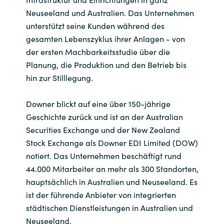
Neuseeland und Australien. Das Unternehmen
India
unterstützt seine Kunden während des
gesamten Lebenszyklus ihrer Anlagen - von
Indonesia
der ersten Machbarkeitsstudie über die
Planung, die Produktion und den Betrieb bis
Kingdom of Saudi Arabia
hin zur Stilllegung.
Kuwait
Downer blickt auf eine über 150-jährige
Geschichte zurück und ist an der Australian
Latvia
Securities Exchange und der New Zealand
Stock Exchange als Downer EDI Limited (DOW)
Lithuania
notiert. Das Unternehmen beschäftigt rund
44.000 Mitarbeiter an mehr als 300 Standorten,
Malaysia
hauptsächlich in Australien und Neuseeland. Es
ist der führende Anbieter von integrierten
Middle East
städtischen Dienstleistungen in Australien und
Neuseeland.
Netherlands