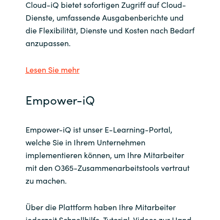
Slovenia
Cloud-iQ bietet sofortigen Zugriff auf Cloud-
Dienste, umfassende Ausgabenberichte und
Singapore
die Flexibilität, Dienste und Kosten nach Bedarf
anzupassen.
Spain
Lesen Sie mehr
Sri Lanka
Empower-iQ
Sweden
Switzerland
Empower-iQ ist unser E-Learning-Portal,
welche Sie in Ihrem Unternehmen
Ukraine
implementieren können, um Ihre Mitarbeiter
mit den O365-Zusammenarbeitstools vertraut
United Kingdom
zu machen.
United States
Über die Plattform haben Ihre Mitarbeiter
jederzeit Schnellhilfe-Tutorial-Videos zur Hand,