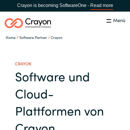
Crayon is becoming SoftwareOne -
Read more
Menü
Suchen
Schliessen
Home
Software Partner
Crayon
Unsere Expertise
Country:
Switzerland
LANGUAGE
Software Partner
CRAYON
Software und
Global site
Partner Business
Cloud-
Africa
Ressourcen
Plattformen von
Australia
Über uns
Crayon
Austria