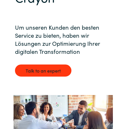
Bulgaria
Kontakt
Czechia
Um unseren Kunden den besten
Karriere
Service zu bieten, haben wir
Denmark
Lösungen zur Optimierung Ihrer
digitalen Transformation
Estonia
Finland
Talk to an expert
France
Germany
Hungary
Iceland