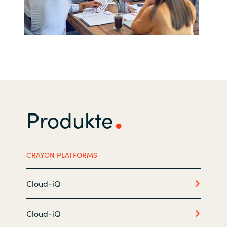
India
Indonesia
Kingdom of Saudi Arabia
Kuwait
Produkte
Latvia
Lithuania
CRAYON PLATFORMS
Malaysia
Cloud-iQ
Middle East
Cloud-iQ
Netherlands