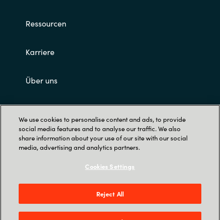
Ressourcen
Karriere
Über uns
Impressum und AGB's
We use cookies to personalise content and ads, to provide
social media features and to analyse our traffic. We also
share information about your use of our site with our social
media, advertising and analytics partners.
Cookies Settings
Trust Center
Reject All
Crayon Schweiz AG, Bahnhofplatz 1, 6460
Altdorf