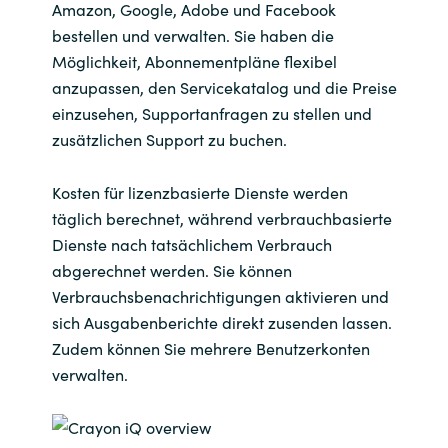
Amazon, Google, Adobe und Facebook
bestellen und verwalten. Sie haben die
India
Möglichkeit, Abonnementpläne flexibel
anzupassen, den Servicekatalog und die Preise
Indonesia
einzusehen, Supportanfragen zu stellen und
Kingdom of Saudi Arabia
zusätzlichen Support zu buchen.
Kuwait
Kosten für lizenzbasierte Dienste werden
täglich berechnet, während verbrauchbasierte
Latvia
Dienste nach tatsächlichem Verbrauch
abgerechnet werden. Sie können
Lithuania
Verbrauchsbenachrichtigungen aktivieren und
sich Ausgabenberichte direkt zusenden lassen.
Malaysia
Zudem können Sie mehrere Benutzerkonten
verwalten.
Middle East
Netherlands