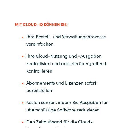
Norway
MIT CLOUD-IQ KÖNNEN SIE:
Oman
Ihre Bestell- und Verwaltungsprozesse
Philippines
vereinfachen
Ihre Cloud-Nutzung und -Ausgaben
Poland
zentralisiert und anbieterübergreifend
kontrollieren
Portugal
Abonnements und Lizenzen sofort
Qatar
bereitstellen
Romania
Kosten senken, indem Sie Ausgaben für
überschüssige Software reduzieren
Serbia
Den Zeitaufwand für die Cloud-