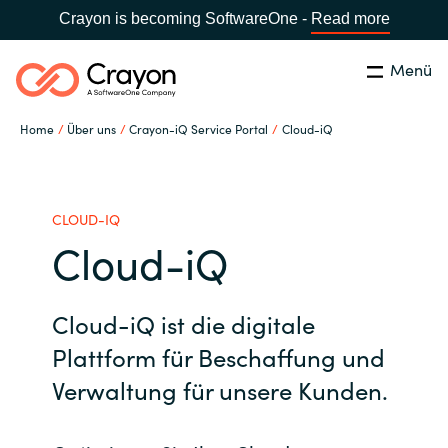
Crayon is becoming SoftwareOne -
Read more
Menü
Suchen
Schliessen
Home
Über uns
Crayon-iQ Service Portal
Cloud-iQ
Unsere Expertise
Country:
Switzerland
LANGUAGE
Software Partner
CLOUD-IQ
Cloud-iQ
Global site
Partner Business
Cloud-iQ ist die digitale
Africa
Ressourcen
Plattform für Beschaffung und
Australia
Verwaltung für unsere Kunden.
Über uns
Austria