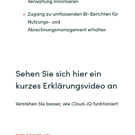
Slovenia
Verwaltung minimieren
Zugang zu umfassenden BI-Berichten für
Singapore
Nutzungs- und
Abrechnungsmanagement erhalten
Spain
Sri Lanka
Sweden
Sehen Sie sich hier ein
Switzerland
kurzes Erklärungsvideo an
Ukraine
Verstehen Sie besser, wie Cloud-iQ funktioniert.
United Kingdom
United States