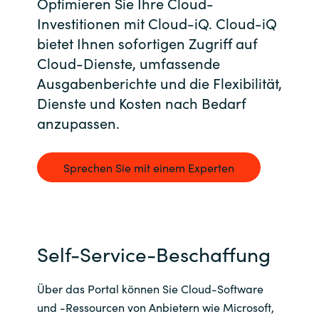
Optimieren Sie Ihre Cloud-
Bulgaria
Investitionen mit Cloud-iQ. Cloud-iQ
Kontakt
bietet Ihnen sofortigen Zugriff auf
Czechia
Cloud-Dienste, umfassende
Karriere
Ausgabenberichte und die Flexibilität,
Denmark
Dienste und Kosten nach Bedarf
anzupassen.
Estonia
Finland
Sprechen Sie mit einem Experten
France
Germany
Self-Service-Beschaffung
Hungary
Über das Portal können Sie Cloud-Software
und -Ressourcen von Anbietern wie Microsoft,
Iceland