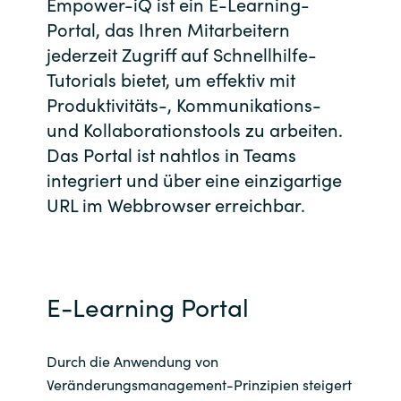
Empower-iQ ist ein E-Learning-
Bulgaria
Portal, das Ihren Mitarbeitern
Kontakt
jederzeit Zugriff auf Schnellhilfe-
Czechia
Tutorials bietet, um effektiv mit
Karriere
Produktivitäts-, Kommunikations-
Denmark
und Kollaborationstools zu arbeiten.
Das Portal ist nahtlos in Teams
Estonia
integriert und über eine einzigartige
URL im Webbrowser erreichbar.
Finland
France
Germany
E-Learning Portal
Hungary
Durch die Anwendung von
Veränderungsmanagement-Prinzipien steigert
Iceland