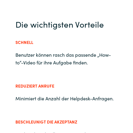
Slovenia
Singapore
Die wichtigsten Vorteile
Spain
SCHNELL
Sri Lanka
Benutzer können rasch das passende „How-
Sweden
to“-Video für ihre Aufgabe finden.
Switzerland
REDUZIERT ANRUFE
Ukraine
Minimiert die Anzahl der Helpdesk-Anfragen.
United Kingdom
United States
BESCHLEUNIGT DIE AKZEPTANZ