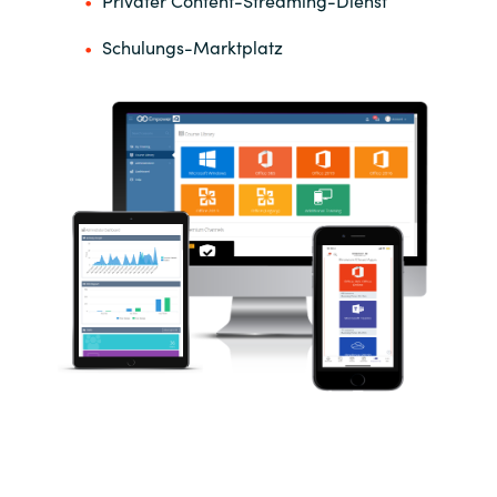
Privater Content-Streaming-Dienst
Schulungs-Marktplatz
Norway
Oman
Philippines
Poland
Portugal
Qatar
Romania
Serbia