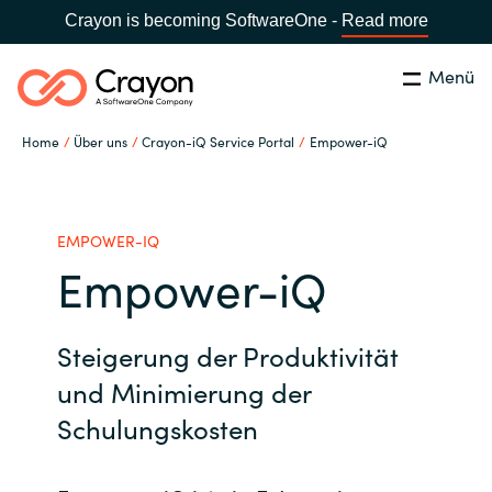
Crayon is becoming SoftwareOne -
Read more
Menü
Suchen
Schliessen
Home
Über uns
Crayon-iQ Service Portal
Empower-iQ
Unsere Expertise
Country:
Switzerland
LANGUAGE
Software Partner
EMPOWER-IQ
Empower-iQ
Global site
Partner Business
Steigerung der Produktivität
Africa
Ressourcen
und Minimierung der
Australia
Schulungskosten
Über uns
Austria