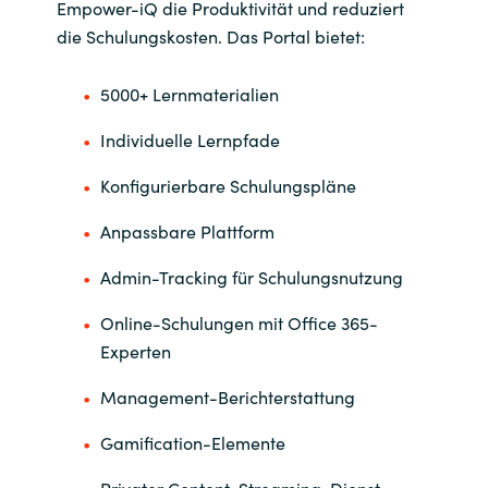
Empower-iQ die Produktivität und reduziert
die Schulungskosten. Das Portal bietet:
India
5000+ Lernmaterialien
Indonesia
Individuelle Lernpfade
Kingdom of Saudi Arabia
Konfigurierbare Schulungspläne
Kuwait
Anpassbare Plattform
Latvia
Admin-Tracking für Schulungsnutzung
Lithuania
Online-Schulungen mit Office 365-
Experten
Malaysia
Management-Berichterstattung
Middle East
Gamification-Elemente
Netherlands