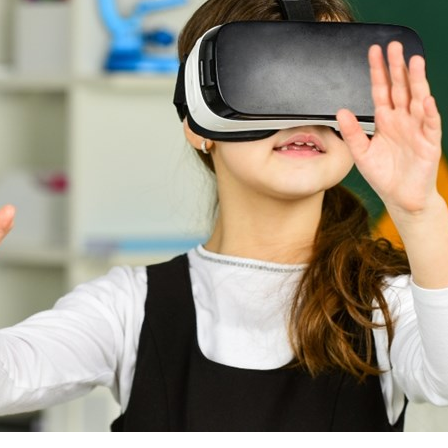
Sweden
United Kingdom