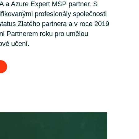
Hungary
A a Azure Expert MSP partner. S
ifikovanými profesionály společnosti
Cloud Tenant Migration Service
Indonesia
tatus Zlatého partnera a v roce 2019
Cloud Connectivity Service
eni Partnerem roku pro umělou
Latvia
jové učení.
Modern Workplace Migration
Service
Middle East
Cloud Identity Services
Oman
Portugal
Serbia
Spain