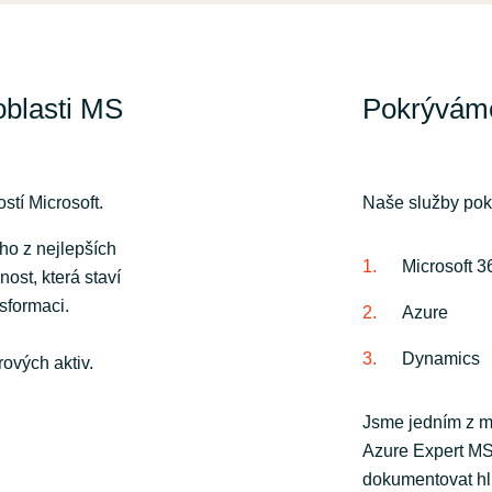
oblasti MS
Pokrýváme 
tí Microsoft.
Naše služby pokr
oho z nejlepších
Microsoft 3
nost, která staví
nsformaci.
Azure
Dynamics
ových aktiv.
Jsme jedním z má
Azure Expert MSP
dokumentovat hlu