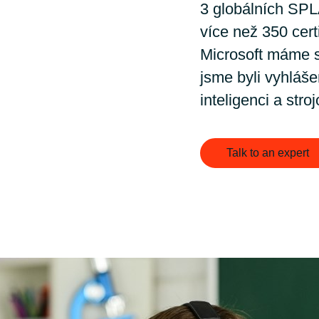
Germany
3 globálních SPL
více než 350 cert
India
Microsoft máme s
jsme byli vyhláš
Kuwait
inteligenci a stro
Malaysia
Talk to an expert
Norway
Poland
Romania
Singapore