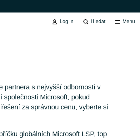
Log In
Hledat
Menu
VYHODNOCENÍ & MIGRACE
Cloud Migration Assessment
Maturity Assessment Services
Australia
 partnera s nejvyšší odborností v
Cloud Infrastructure Advisory
ií společnosti Microsoft, pokud
Service
Czechia
 řešení za správnou cenu, vyberte si
Cloud POC Service
Finland
říčku globálních Microsoft LSP, top
Cloud Infrastructure Migration
Service