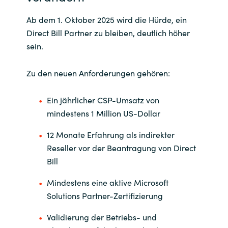
Ab dem 1. Oktober 2025 wird die Hürde, ein
Norway
Direct Bill Partner zu bleiben, deutlich höher
sein.
Oman
Zu den neuen Anforderungen gehören:
Philippines
Ein jährlicher CSP-Umsatz von
Poland
mindestens 1 Million US-Dollar
Portugal
12 Monate Erfahrung als indirekter
Reseller vor der Beantragung von Direct
Qatar
Bill
Romania
Mindestens eine aktive Microsoft
Solutions Partner-Zertifizierung
Serbia
Validierung der Betriebs- und