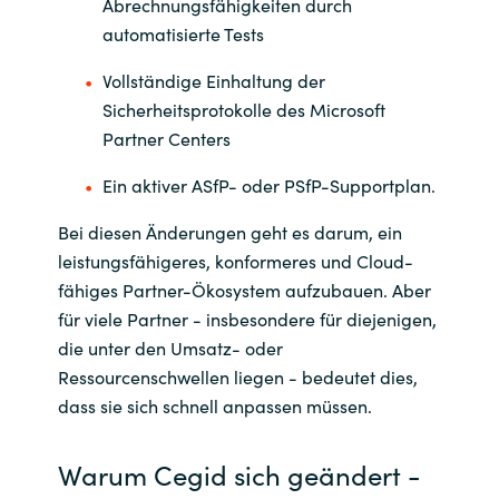
Slovenia
Abrechnungsfähigkeiten durch
automatisierte Tests
Singapore
Vollständige Einhaltung der
Sicherheitsprotokolle des Microsoft
Spain
Partner Centers
Sri Lanka
Ein aktiver ASfP- oder PSfP-Supportplan.
Sweden
Bei diesen Änderungen geht es darum, ein
leistungsfähigeres, konformeres und Cloud-
Switzerland
fähiges Partner-Ökosystem aufzubauen. Aber
für viele Partner - insbesondere für diejenigen,
Ukraine
die unter den Umsatz- oder
Ressourcenschwellen liegen - bedeutet dies,
United Kingdom
dass sie sich schnell anpassen müssen.
United States
Warum Cegid sich geändert -