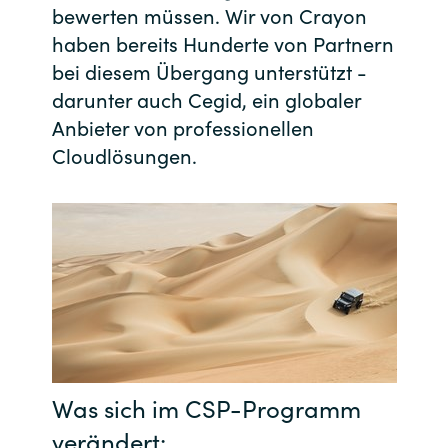
bewerten müssen. Wir von Crayon
India
haben bereits Hunderte von Partnern
bei diesem Übergang unterstützt -
Indonesia
darunter auch Cegid, ein globaler
Anbieter von professionellen
Kingdom of Saudi Arabia
Cloudlösungen.
Kuwait
Latvia
Lithuania
Malaysia
Middle East
Was sich im CSP-Programm
verändert:
Netherlands