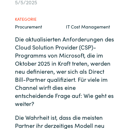
5/5/2025
Bulgaria
Kontakt
KATEGORIE
Czechia
Procurement
IT Cost Management
Karriere
Denmark
Die aktualisierten Anforderungen des
Cloud Solution Provider (CSP)-
Channel Partner
Estonia
Programms von Microsoft, die im
Oktober 2025 in Kraft treten, werden
Finland
neu definieren, wer sich als Direct
Bill-Partner qualifiziert. Für viele im
France
Channel wirft dies eine
entscheidende Frage auf: Wie geht es
Germany
weiter?
Hungary
Die Wahrheit ist, dass die meisten
Partner ihr derzeitiges Modell neu
Iceland