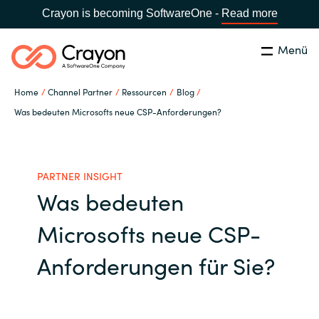
Crayon is becoming SoftwareOne -
Read more
Menü
Suchen
Schließen
Home
Channel Partner
Ressourcen
Blog
Unsere Expertise
Was bedeuten Microsofts neue CSP-Anforderungen?
Land:
Germany
LAND WÄHLEN
Software Partner
PARTNER INSIGHT
Was bedeuten
Global site
Ressourcen
Microsofts neue CSP-
Africa
IT Campus - Customer Trainings
Anforderungen für Sie?
Australia
Über uns
Austria