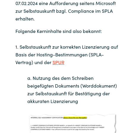
07.02.2024 eine Aufforderung seitens Microsoft
zur Selbstauskunft bzgl. Compliance im SPLA
India
erhalten.
Indonesia
Folgende Kerninhalte sind also bekannt:
Kingdom of Saudi Arabia
1. Selbstauskunft zur korrekten Lizenzierung auf
Basis der Hosting-Bestimmungen (SPLA-
Kuwait
Vertrag) und der
SPUR
Latvia
a. Nutzung des dem Schreiben
beigefügten Dokuments (Worddokument)
Lithuania
zur Selbstauskunft für Bestätigung der
akkuraten Lizenzierung
Malaysia
Middle East
Netherlands