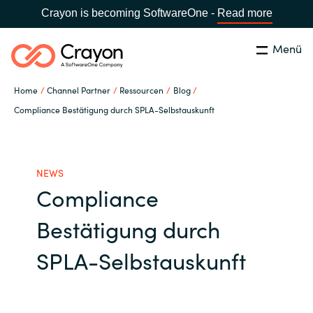
Crayon is becoming SoftwareOne -
Read more
Menü
Suchen
Schließen
Home
Channel Partner
Ressourcen
Blog
Unsere Expertise
Compliance Bestätigung durch SPLA-Selbstauskunft
Land:
Germany
LAND WÄHLEN
Software Partner
NEWS
Compliance
Global site
Ressourcen
Bestätigung durch
Africa
IT Campus - Customer Trainings
SPLA-Selbstauskunft
Australia
Über uns
Austria