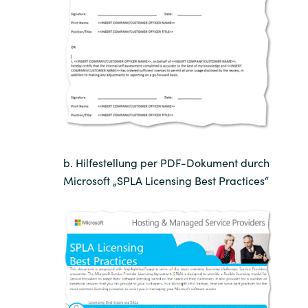
Norway
Oman
Philippines
Poland
b. Hilfestellung per PDF-Dokument durch
Portugal
Microsoft „SPLA Licensing Best Practices“
Qatar
Romania
Serbia