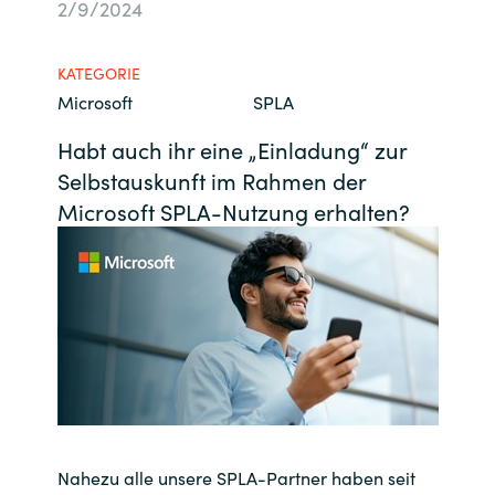
2/9/2024
Bulgaria
Kontakt
KATEGORIE
Czechia
Microsoft
SPLA
Karriere
Denmark
Habt auch ihr eine „Einladung“ zur
Selbstauskunft im Rahmen der
Channel Partner
Estonia
Microsoft SPLA-Nutzung erhalten?
Finland
France
Germany
Hungary
Nahezu alle unsere SPLA-Partner haben seit
Iceland