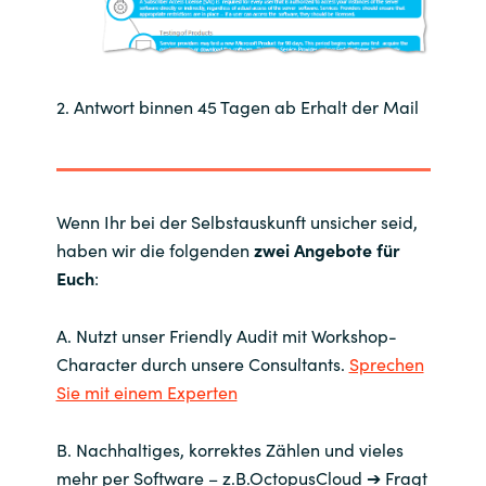
Slovenia
Singapore
2. Antwort binnen 45 Tagen ab Erhalt der Mail
Spain
Sri Lanka
Wenn Ihr bei der Selbstauskunft unsicher seid,
Sweden
haben wir die folgenden
zwei Angebote für
Euch
:
Switzerland
Ukraine
A. Nutzt unser Friendly Audit mit Workshop-
Character durch unsere Consultants.
Sprechen
United Kingdom
Sie mit einem Experten
United States
B. N
achhaltiges, korrektes Zählen und vieles
mehr per Software –
z.B.
OctopusClou
d
➔
Fragt