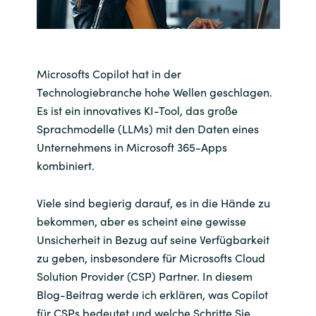
India
Indonesia
Microsofts Copilot hat in der
Technologiebranche hohe Wellen geschlagen.
Kingdom of Saudi Arabia
Es ist ein innovatives KI-Tool, das große
Sprachmodelle (LLMs) mit den Daten eines
Kuwait
Unternehmens in Microsoft 365-Apps
kombiniert.
Latvia
Viele sind begierig darauf, es in die Hände zu
Lithuania
bekommen, aber es scheint eine gewisse
Unsicherheit in Bezug auf seine Verfügbarkeit
Malaysia
zu geben, insbesondere für Microsofts Cloud
Solution Provider (CSP) Partner. In diesem
Middle East
Blog-Beitrag werde ich erklären, was Copilot
Netherlands
für CSPs bedeutet und welche Schritte Sie