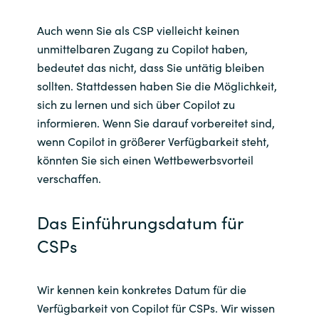
Slovenia
Auch wenn Sie als CSP vielleicht keinen
Singapore
unmittelbaren Zugang zu Copilot haben,
bedeutet das nicht, dass Sie untätig bleiben
Spain
sollten. Stattdessen haben Sie die Möglichkeit,
sich zu lernen und sich über Copilot zu
Sri Lanka
informieren. Wenn Sie darauf vorbereitet sind,
wenn Copilot in größerer Verfügbarkeit steht,
Sweden
könnten Sie sich einen Wettbewerbsvorteil
verschaffen.
Switzerland
Das Einführungsdatum für
Ukraine
CSPs
United Kingdom
Wir kennen kein konkretes Datum für die
United States
Verfügbarkeit von Copilot für CSPs. Wir wissen