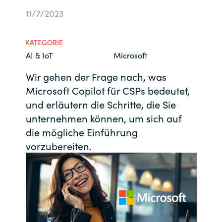
11/7/2023
Bulgaria
Kontakt
Czechia
KATEGORIE
Karriere
AI & IoT
Microsoft
Denmark
Wir gehen der Frage nach, was
Channel Partner
Microsoft Copilot für CSPs bedeutet,
Estonia
und erläutern die Schritte, die Sie
Finland
unternehmen können, um sich auf
die mögliche Einführung
France
vorzubereiten.
Germany
Hungary
Iceland