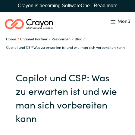
Crayon is becoming SoftwareOne -
Read more
Menü
Suchen
Schließen
Home
Channel Partner
Ressourcen
Blog
Unsere Expertise
Copilot und CSP Was zu erwarten ist und wie man sich vorbereiten kann
Land:
Germany
LAND WÄHLEN
Software Partner
Copilot und CSP: Was
Global site
Ressourcen
zu erwarten ist und wie
Africa
man sich vorbereiten
IT Campus - Customer Trainings
Australia
kann
Über uns
Austria