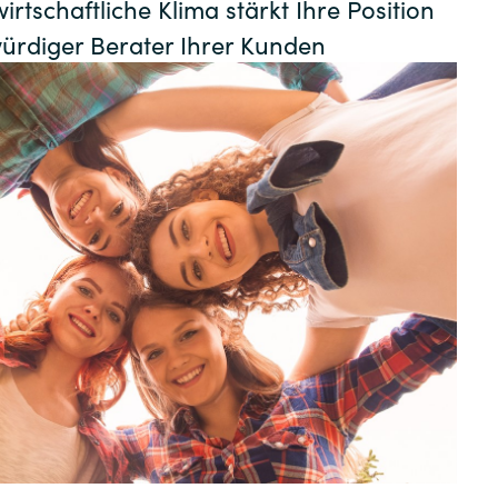
rtschaftliche Klima stärkt Ihre Position
Germany
Certero
ürdiger Berater Ihrer Kunden
India
Citrix
Kuwait
Crayon
DataCore
Malaysia
Docusign
Norway
Elastic
Poland
Google Cloud
Romania
IBM
Singapore