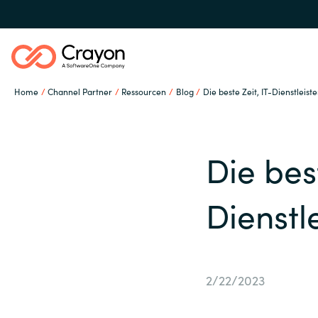
Home
Channel Partner
Ressourcen
Blog
Die beste Zeit, IT-Dienstleiste
Unsere Expertise
Die best
Software Partner
Global site
Dienstle
Ressourcen
Austria
Denmark
2/22/2023
IT Campus - Customer
Trainings