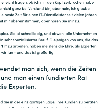
Instana
 vielleicht fragen, ob ich mir den Kopf zerbrochen habe
 nicht ganz bei Verstand bin, aber nein, ich glaube
Sweden
Jetbrains
ie beste Zeit für einen IT-Dienstleister seit vielen Jahren
 mit mir übereinstimmen, aber hören Sie mir zu.
United Kingdom
Matrix42
mplex. Sie ist schnelllebig, und obwohl alle Unternehmen
 ein sehr spezialisierter Beruf. Diejenigen von uns, die das
Microsoft
 "IT" zu arbeiten, haben meistens die Ehre, als Experten
 wir tun - und das ist großartig!
Nutanix
wendet man sich, wenn die Zeiten
Omnissa
d und man einen fundierten Rat
Powell Software
die Experten.
Quest Soft
ind Sie in der einzigartigen Lage, Ihre Kunden zu beraten
Red Hat