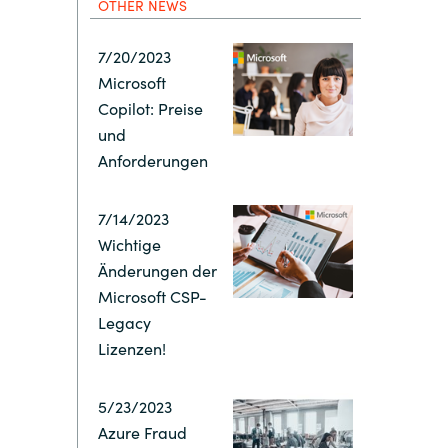
Hungary
OTHER NEWS
7/20/2023
Indonesia
Microsoft
Copilot: Preise
Latvia
und
Anforderungen
Middle East
7/14/2023
Wichtige
Oman
Änderungen der
Microsoft CSP-
Portugal
Legacy
Lizenzen!
Serbia
5/23/2023
Spain
Azure Fraud