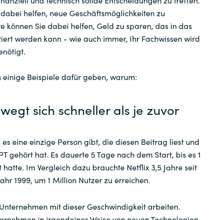
inanziell und technisch solide Entscheidungen zu treffen.
 dabei helfen, neue Geschäftsmöglichkeiten zu
ServiceNow
re können Sie dabei helfen, Geld zu sparen, das in das
iert werden kann - wie auch immer, Ihr Fachwissen wird
Snow
nötigt.
Suse
n einige Beispiele dafür geben, warum:
Teamviewer
egt sich schneller als je zuvor
Think Cell
 es eine einzige Person gibt, die diesen Beitrag liest und
USU
T gehört hat. Es dauerte 5 Tage nach dem Start, bis es 1
t hatte. Im Vergleich dazu brauchte Netflix 3,5 Jahre seit
ahr 1999, um 1 Million Nutzer zu erreichen.
Veeam
 Unternehmen mit dieser Geschwindigkeit arbeiten.
VMware by Broadcom
ternehmen in irgendeiner Weise von neuen Technologien