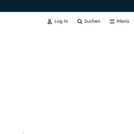
Log In
Suchen
Menü
AWS
AWS Services
Australia
Czechia
Finland