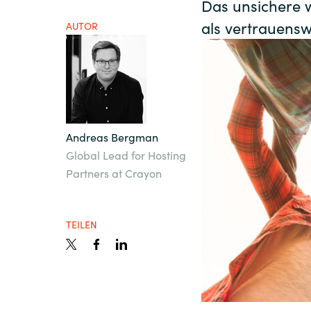
Das unsichere wi
France
als vertrauensw
AUTOR
Über uns
Iceland
Kingdom of Saudi Arabia
Kontakt
Lithuania
Andreas Bergman
Global Lead for Hosting
Karriere
Netherlands
Partners at Crayon
Philippines
Channel Partner
TEILEN
Qatar
Slovenia