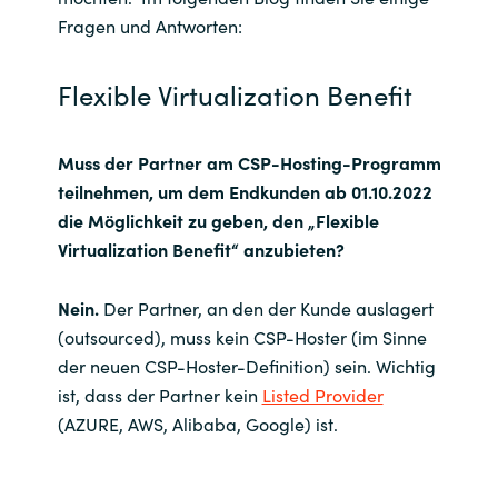
Fragen und Antworten:
India
Flexible Virtualization Benefit
Indonesia
Kingdom of Saudi Arabia
Muss der Partner am CSP-Hosting-Programm
teilnehmen, um dem Endkunden ab 01.10.2022
Kuwait
die Möglichkeit zu geben, den „Flexible
Virtualization Benefit“ anzubieten?
Latvia
Nein.
Der Partner, an den der Kunde auslagert
Lithuania
(outsourced), muss kein CSP-Hoster (im Sinne
der neuen CSP-Hoster-Definition) sein. Wichtig
Malaysia
ist, dass der Partner kein
Listed Provider
(AZURE, AWS, Alibaba, Google) ist.
Middle East
Netherlands