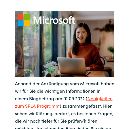
Bulgaria
Kontakt
Czechia
Karriere
Denmark
Channel Partner
Estonia
Finland
France
Anhand der Ankündigung vom Microsoft haben
wir für Sie die wichtigen Informationen in
Germany
einem Blogbeitrag am 01.09.2022 (
Neuigkeiten
zum SPLA Programm
) zusammengefasst. Hier
Hungary
sehen wir Klärungsbedarf, es bestehen Fragen,
die wir noch tiefer für Sie prüfen/klären
Iceland
möchten. Im folgenden Blog finden Sie einige