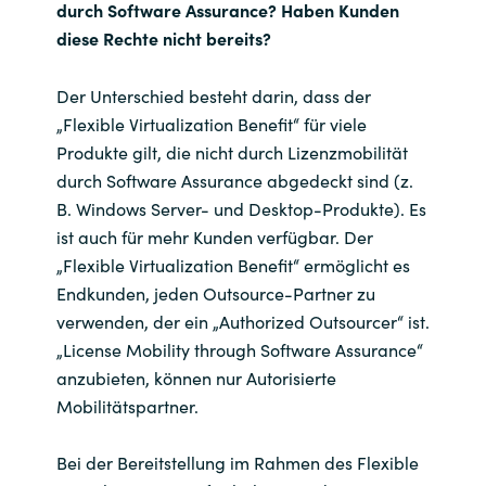
Slovenia
durch Software Assurance? Haben Kunden
diese Rechte nicht bereits?
Singapore
Der Unterschied besteht darin, dass der
Spain
„Flexible Virtualization Benefit“ für viele
Produkte gilt, die nicht durch Lizenzmobilität
Sri Lanka
durch Software Assurance abgedeckt sind (z.
B. Windows Server- und Desktop-Produkte). Es
Sweden
ist auch für mehr Kunden verfügbar. Der
„Flexible Virtualization Benefit“ ermöglicht es
Switzerland
Endkunden, jeden Outsource-Partner zu
verwenden, der ein „Authorized Outsourcer“ ist.
Ukraine
„License Mobility through Software Assurance“
anzubieten, können nur Autorisierte
United Kingdom
Mobilitätspartner.
United States
Bei der Bereitstellung im Rahmen des Flexible