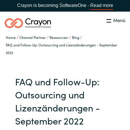
Crayon is becoming SoftwareOne -
Read more
Menü
Suchen
Schließen
Home
Channel Partner
Ressourcen
Blog
Unsere Expertise
FAQ und Follow-Up: Outsourcing und Lizenzänderungen - September
2022
Land:
Germany
LAND WÄHLEN
Software Partner
FAQ und Follow-Up:
Global site
Ressourcen
Outsourcing und
Africa
IT Campus - Customer Trainings
Lizenzänderungen -
Australia
September 2022
Über uns
Austria