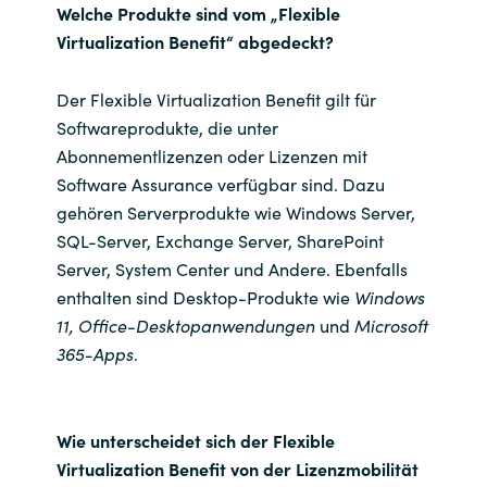
Welche Produkte sind vom „Flexible
Virtualization Benefit“ abgedeckt?
Norway
Der Flexible Virtualization Benefit gilt für
Oman
Softwareprodukte, die unter
Abonnementlizenzen oder Lizenzen mit
Philippines
Software Assurance verfügbar sind. Dazu
gehören Serverprodukte wie Windows Server,
Poland
SQL-Server, Exchange Server, SharePoint
Server, System Center und Andere. Ebenfalls
Portugal
enthalten sind Desktop-Produkte wie
Windows
Qatar
11, Office-Desktopanwendungen
und
Microsoft
365-Apps
.
Romania
Serbia
Wie unterscheidet sich der Flexible
Virtualization Benefit von der Lizenzmobilität