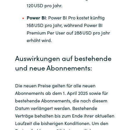
120 USD pro Jahr.
Norway
Power BI
: Power BI Pro kostet künftig
168 USD pro Jahr, während Power BI
Oman
Premium Per User auf 288 USD pro Jahr
erhöht wird.
Philippines
Auswirkungen auf bestehende
Poland
und neue Abonnements:
Portugal
Die neuen Preise gelten für alle neuen
Qatar
Abonnements ab dem 1. April 2025 sowie für
bestehende Abonnements, die nach diesem
Romania
Datum verlängert werden. Bestehende
Verträge behalten bis zum Ende ihrer aktuellen
Serbia
Laufzeit die bisherigen Konditionen. Um den