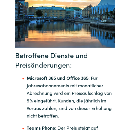
India
Indonesia
Kingdom of Saudi Arabia
Betroffene Dienste und
Kuwait
Preisänderungen:
Latvia
Microsoft 365 und Office 365
: Für
Lithuania
Jahresabonnements mit monatlicher
Abrechnung wird ein Preisaufschlag von
Malaysia
5 % eingeführt. Kunden, die jährlich im
Voraus zahlen, sind von dieser Erhöhung
Middle East
nicht betroffen.
Teams Phone
: Der Preis steigt auf
Netherlands