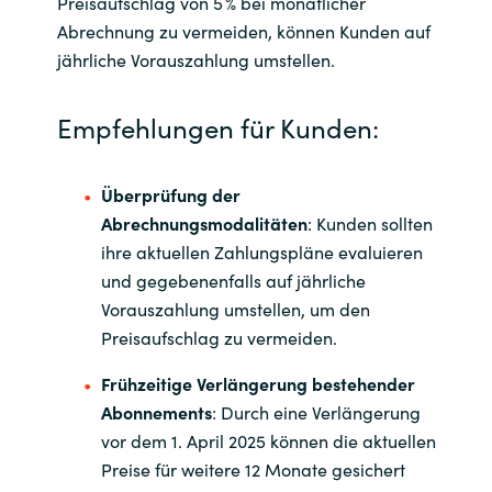
Preisaufschlag von 5 % bei monatlicher
Slovenia
Abrechnung zu vermeiden, können Kunden auf
Singapore
jährliche Vorauszahlung umstellen.
Spain
Empfehlungen für Kunden:
Sri Lanka
Überprüfung der
Abrechnungsmodalitäten
: Kunden sollten
Sweden
ihre aktuellen Zahlungspläne evaluieren
und gegebenenfalls auf jährliche
Switzerland
Vorauszahlung umstellen, um den
Preisaufschlag zu vermeiden.
Ukraine
Frühzeitige Verlängerung bestehender
United Kingdom
Abonnements
: Durch eine Verlängerung
vor dem 1. April 2025 können die aktuellen
United States
Preise für weitere 12 Monate gesichert