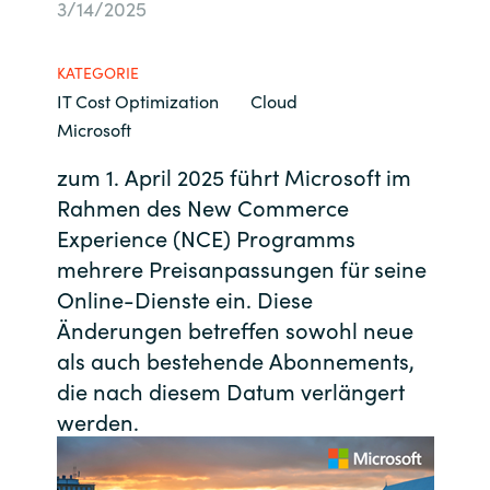
3/14/2025
Bulgaria
Kontakt
KATEGORIE
Czechia
IT Cost Optimization
Cloud
Karriere
Microsoft
Denmark
zum 1. April 2025 führt Microsoft im
Channel Partner
Estonia
Rahmen des New Commerce
Experience (NCE) Programms
Finland
mehrere Preisanpassungen für seine
Online-Dienste ein. Diese
France
Änderungen betreffen sowohl neue
als auch bestehende Abonnements,
Germany
die nach diesem Datum verlängert
werden.
Hungary
Iceland