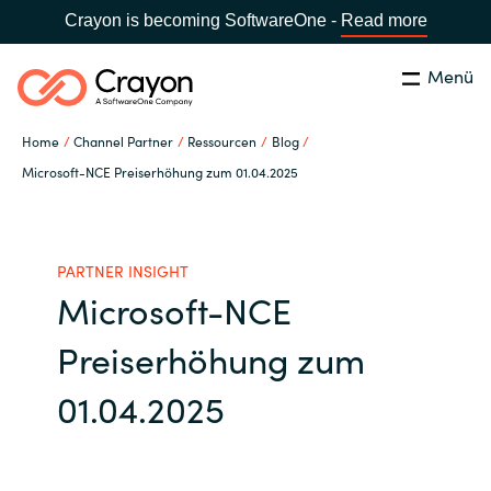
Crayon is becoming SoftwareOne -
Read more
Menü
Suchen
Schließen
Home
Channel Partner
Ressourcen
Blog
Unsere Expertise
Microsoft-NCE Preiserhöhung zum 01.04.2025
Land:
Germany
LAND WÄHLEN
Software Partner
PARTNER INSIGHT
Microsoft-NCE
Global site
Ressourcen
Preiserhöhung zum
Africa
IT Campus - Customer Trainings
01.04.2025
Australia
Über uns
Austria