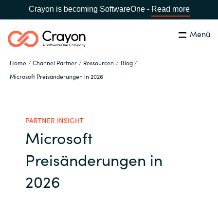
Crayon is becoming SoftwareOne -
Read more
Menü
Suchen
Schließen
Home
Channel Partner
Ressourcen
Blog
Unsere Expertise
Microsoft Preisänderungen in 2026
Land:
Germany
LAND WÄHLEN
Software Partner
PARTNER INSIGHT
Microsoft
Global site
Ressourcen
Preisänderungen in
Africa
IT Campus - Customer Trainings
2026
Australia
Über uns
Austria