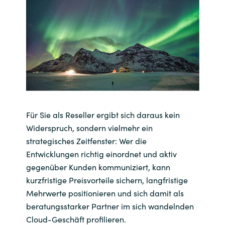
India
Indonesia
Kingdom of Saudi Arabia
Kuwait
Für Sie als Reseller ergibt sich daraus kein
Latvia
Widerspruch, sondern vielmehr ein
strategisches Zeitfenster: Wer die
Lithuania
Entwicklungen richtig einordnet und aktiv
gegenüber Kunden kommuniziert, kann
Malaysia
kurzfristige Preisvorteile sichern, langfristige
Mehrwerte positionieren und sich damit als
Middle East
beratungsstarker Partner im sich wandelnden
Cloud-Geschäft profilieren.
Netherlands