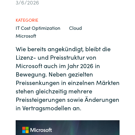
3/6/2026
Bulgaria
Kontakt
KATEGORIE
Czechia
IT Cost Optimization
Cloud
Karriere
Microsoft
Denmark
Wie bereits angekündigt, bleibt die
Channel Partner
Estonia
Lizenz- und Preisstruktur von
Microsoft auch im Jahr 2026 in
Finland
Bewegung. Neben gezielten
Preissenkungen in einzelnen Märkten
France
stehen gleichzeitig mehrere
Preissteigerungen sowie Änderungen
Germany
in Vertragsmodellen an.
Hungary
Iceland