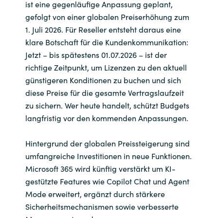
Slovenia
ist eine gegenläufige Anpassung geplant,
gefolgt von einer globalen Preiserhöhung zum
Singapore
1. Juli 2026. Für Reseller entsteht daraus eine
klare Botschaft für die Kundenkommunikation:
Spain
Jetzt – bis spätestens 01.07.2026 – ist der
richtige Zeitpunkt, um Lizenzen zu den aktuell
Sri Lanka
günstigeren Konditionen zu buchen und sich
diese Preise für die gesamte Vertragslaufzeit
Sweden
zu sichern. Wer heute handelt, schützt Budgets
langfristig vor den kommenden Anpassungen.
Switzerland
Hintergrund der globalen Preissteigerung sind
Ukraine
umfangreiche Investitionen in neue Funktionen.
Microsoft 365 wird künftig verstärkt um KI-
United Kingdom
gestützte Features wie Copilot Chat und Agent
Mode erweitert, ergänzt durch stärkere
United States
Sicherheitsmechanismen sowie verbesserte