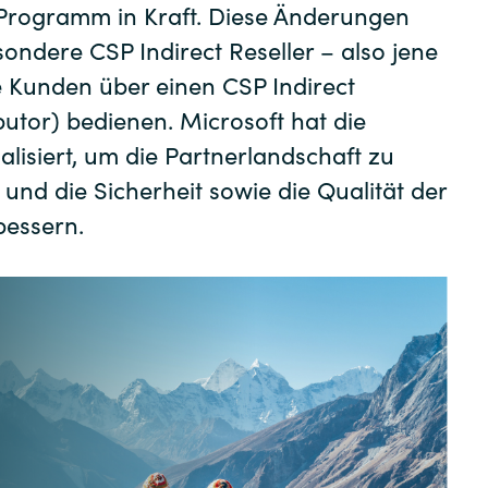
Germany
 Programm in Kraft. Diese Änderungen
Certero
sondere CSP Indirect Reseller – also jene
India
re Kunden über einen CSP Indirect
Citrix
ibutor) bedienen. Microsoft hat die
Kuwait
Crayon
alisiert, um die Partnerlandschaft zu
 und die Sicherheit sowie die Qualität der
DataCore
Malaysia
bessern.
Docusign
Norway
Elastic
Poland
Google Cloud
Romania
IBM
Singapore