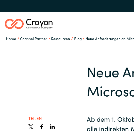
Home
Channel Partner
Ressourcen
Blog
Neue Anforderungen an Micr
Unsere Expertise
Neue A
Software Partner
Global site
Microso
Ressourcen
Austria
Denmark
Ab dem 1. Okto
IT Campus - Customer
TEILEN
alle indirekten
Trainings