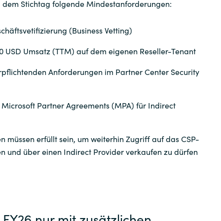
b dem Stichtag folgende Mindestanforderungen:
ServiceNow
chäftsvetifizierung (Business Vetting)
Snow
00 USD Umsatz (TTM) auf dem eigenen Reseller-Tenant
erpflichtenden Anforderungen im Partner Center Security
Suse
Teamviewer
 Microsoft Partner Agreements (MPA) für Indirect
Think Cell
 müssen erfüllt sein, um weiterhin Zugriff auf das CSP-
 und über einen Indirect Provider verkaufen zu dürfen
USU
Veeam
VMware by Broadcom
 FY26 nur mit zusätzlichen