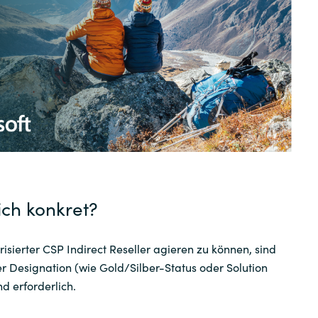
Instana
Sweden
Jetbrains
United Kingdom
Matrix42
Microsoft
Nutanix
Omnissa
ich konkret?
Powell Software
risierter CSP Indirect Reseller agieren zu können, sind
er Designation (wie Gold/Silber-Status oder Solution
Quest Soft
d erforderlich.
Red Hat