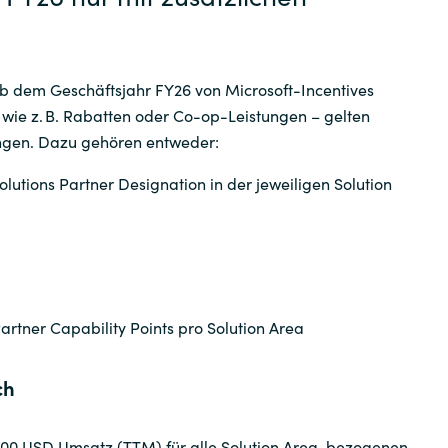
Workplace from Meta
Weitere Software Partner
 ab dem Geschäftsjahr FY26 von Microsoft-Incentives
 wie z. B. Rabatten oder Co-op-Leistungen – gelten
ngen. Dazu gehören entweder:
lutions Partner Designation in der jeweiligen Solution
artner Capability Points pro Solution Area
ch
00 USD Umsatz (TTM) für alle Solution Area-bezogenen