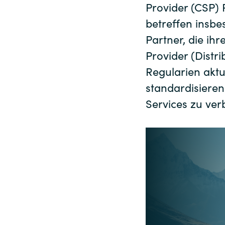
France
Provider (CSP)
betreffen insbe
Über uns
Iceland
Partner, die ih
Provider (Distr
Kingdom of Saudi Arabia
Regularien aktu
Kontakt
standardisieren
Lithuania
Services zu ver
Karriere
Netherlands
Philippines
Channel Partner
Qatar
Slovenia