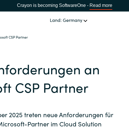
Crayon is becoming SoftwareOne -
Read more
Land: Germany
osoft CSP Partner
SOFTWARE PARTNER
Acronis
LAND WÄHLEN
nforderungen an
Adobe
Africa
ft CSP Partner
Alludo
Bulgaria
AWS
ber 2025 treten neue Anforderungen für
Estonia
Azul
 Microsoft-Partner im Cloud Solution