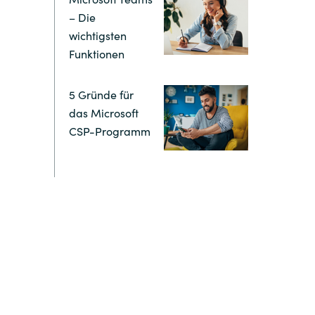
Hungary
– Die
wichtigsten
Indonesia
Funktionen
Latvia
5 Gründe für
das Microsoft
Middle East
CSP-Programm
Oman
Portugal
Serbia
Spain