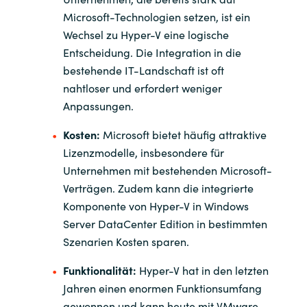
Microsoft-Technologien setzen, ist ein
Norway
Wechsel zu Hyper-V eine logische
Entscheidung. Die Integration in die
Oman
bestehende IT-Landschaft ist oft
nahtloser und erfordert weniger
Philippines
Anpassungen.
Kosten:
Microsoft bietet häufig attraktive
Poland
Lizenzmodelle, insbesondere für
Unternehmen mit bestehenden Microsoft-
Portugal
Verträgen. Zudem kann die integrierte
Qatar
Komponente von Hyper-V in Windows
Server DataCenter Edition in bestimmten
Romania
Szenarien Kosten sparen.
Funktionalität:
Hyper-V hat in den letzten
Serbia
Jahren einen enormen Funktionsumfang
gewonnen und kann heute mit VMware