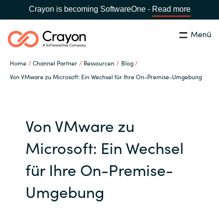
Crayon is becoming SoftwareOne -
Read more
Menü
Suchen
Schließen
Home
Channel Partner
Ressourcen
Blog
Unsere Expertise
Von VMware zu Microsoft: Ein Wechsel für Ihre On-Premise-Umgebung
Land:
Germany
LAND WÄHLEN
Software Partner
Von VMware zu
Global site
Ressourcen
Microsoft: Ein Wechsel
Africa
für Ihre On-Premise-
IT Campus - Customer Trainings
Australia
Umgebung
Über uns
Austria