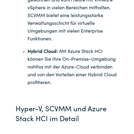
Slovenia
vSphere in vielen Bereichen mithalten.
SCVMM bietet eine leistungsstarke
Singapore
Verwaltungsschicht für virtuelle
Umgebungen mit vielen Enterprise
Spain
Funktionen.
Sri Lanka
Hybrid Cloud:
Mit Azure Stack HCI
können Sie Ihre On-Premise-Umgebung
Sweden
nahtlos mit der Azure-Cloud verbinden
und von den Vorteilen einer Hybrid Cloud
Switzerland
profitieren.
Ukraine
Hyper-V, SCVMM und Azure
United Kingdom
Stack HCI im Detail
United States