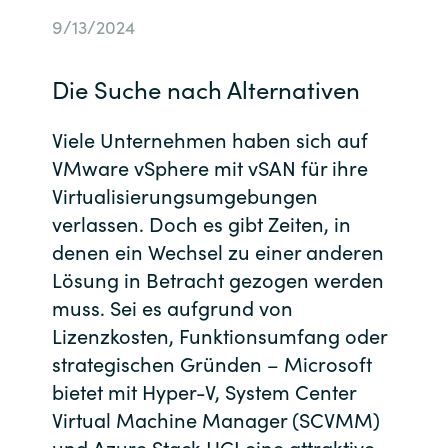
9/13/2024
Bulgaria
Kontakt
Czechia
Die Suche nach Alternativen
Karriere
Denmark
Viele Unternehmen haben sich auf
VMware vSphere mit vSAN für ihre
Channel Partner
Estonia
Virtualisierungsumgebungen
verlassen. Doch es gibt Zeiten, in
Finland
denen ein Wechsel zu einer anderen
Lösung in Betracht gezogen werden
France
muss. Sei es aufgrund von
Lizenzkosten, Funktionsumfang oder
Germany
strategischen Gründen – Microsoft
Hungary
bietet mit Hyper-V, System Center
Virtual Machine Manager (SCVMM)
Iceland
und Azure Stack HCI eine attraktive