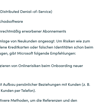
Workplace from Meta
Distributed Denial-of-Service)
Weitere Software Partner
Schadsoftware
unrechtmäßig erworbener Abonnements
i Anlage von Neukunden angesagt. Um Risiken wie zum
dene Kreditkarten oder falschen Identitäten schon beim
gen, gibt Microsoft folgende Empfehlungen:
ieren von Onlinerisiken beim Onboarding neuer
t Aufbau persönlicher Beziehungen mit Kunden (z. B.
 Kunden per Telefon).
ktivere Methoden, um die Referenzen und den