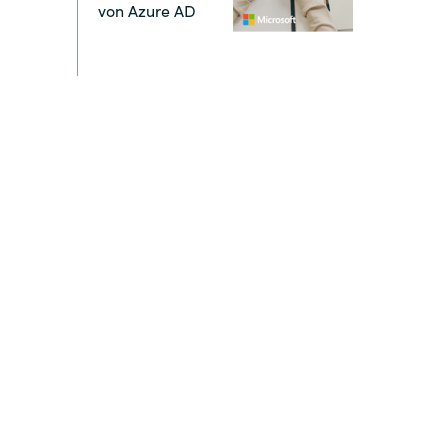
von Azure AD
Switzerland
United States