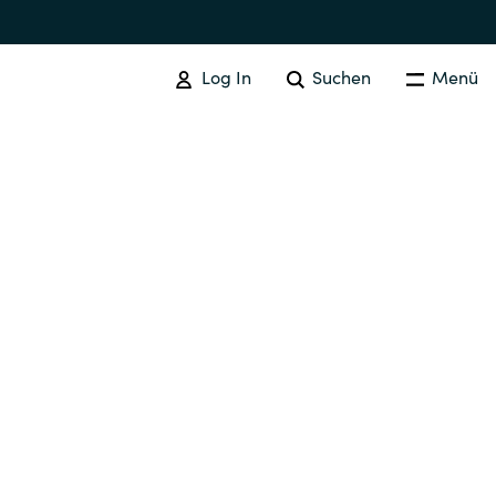
Log In
Suchen
Menü
ADOBE
Adobe Produkte
Australia
Czechia
Finland