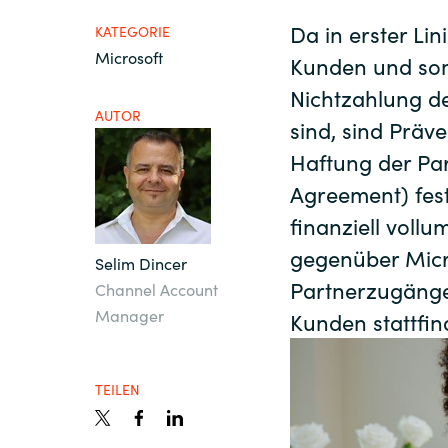
France
Da in erster Lin
KATEGORIE
Microsoft
Kunden und somi
Über uns
Iceland
Nichtzahlung d
AUTOR
Kingdom of Saudi Arabia
sind, sind Präv
Kontakt
Haftung der Par
Lithuania
Agreement) fest
finanziell vollu
Karriere
Netherlands
gegenüber Micro
Selim Dincer
Partnerzugänge
Channel Account
Philippines
Channel Partner
Manager
Kunden stattfin
Qatar
TEILEN
Slovenia