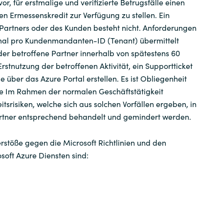
vor, für erstmalige und verifizierte Betrugsfälle einen
n Ermessenskredit zur Verfügung zu stellen. Ein
ServiceNow
 Partners oder des Kunden besteht nicht. Anforderungen
mal pro Kundenmandanten-ID (Tenant) übermittelt
Snow
er betroffene Partner innerhalb von spätestens 60
stnutzung der betroffenen Aktivität, ein Supportticket
Suse
e über das Azure Portal erstellen. Es ist Obliegenheit
lle Im Rahmen der normalen Geschäftstätigkeit
Teamviewer
tsrisiken, welche sich aus solchen Vorfällen ergeben, in
rtner entsprechend behandelt und gemindert werden.
Think Cell
Verstöße gegen die Microsoft Richtlinien und den
USU
soft Azure Diensten sind:
Veeam
VMware by Broadcom