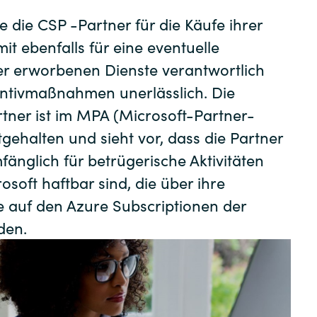
Germany
Certero
ie die CSP -Partner für die Käufe ihrer
t ebenfalls für eine eventuelle
India
Citrix
er erworbenen Dienste verantwortlich
entivmaßnahmen unerlässlich. Die
Kuwait
Crayon
tner ist im MPA (Microsoft-Partner-
DataCore
Malaysia
gehalten und sieht vor, dass die Partner
mfänglich für betrügerische Aktivitäten
Docusign
Norway
soft haftbar sind, die über ihre
 auf den Azure Subscriptionen der
Elastic
Poland
den.
Google Cloud
Romania
IBM
Singapore