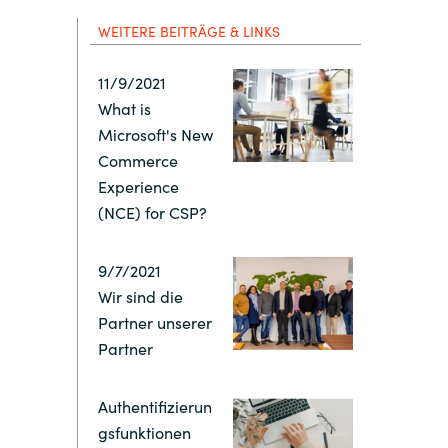
Hungary
WEITERE BEITRÄGE & LINKS
Indonesia
11/9/2021
What is
Latvia
Microsoft's New
Commerce
Middle East
Experience
(NCE) for CSP?
Oman
9/7/2021
Wir sind die
Portugal
Partner unserer
Partner
Serbia
Authentifizierun
Spain
gsfunktionen