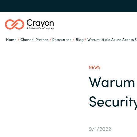
Home
Channel Partner
Ressourcen
Blog
Warum ist die Azure Access Se
Unsere Expertise
NEWS
Software Partner
Warum i
Global site
Securit
Ressourcen
Austria
Denmark
IT Campus - Customer
9/1/2022
Trainings