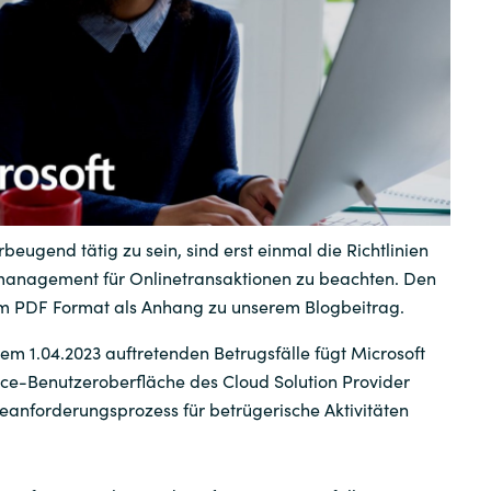
Instana
Sweden
Jetbrains
United Kingdom
Matrix42
Microsoft
Nutanix
beugend tätig zu sein, sind erst einmal die Richtlinien
management für Onlinetransaktionen zu beachten. Den
Omnissa
 im PDF Format als Anhang zu unserem Blogbeitrag.
em 1.04.2023 auftretenden Betrugsfälle fügt Microsoft
Powell Software
e-Benutzeroberfläche des Cloud Solution Provider
anforderungsprozess für betrügerische Aktivitäten
Quest Soft
Red Hat