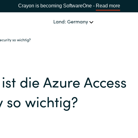
Crayon is becoming SoftwareOne -
Read more
Land: Germany
curity so wichtig?
SOFTWARE PARTNER
Acronis
LAND WÄHLEN
st die Azure Access
Adobe
Africa
Alludo
y so wichtig?
Bulgaria
AWS
Estonia
Azul