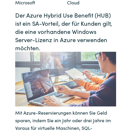
Microsoft
Cloud
Bulgaria
Kontakt
Der Azure Hybrid Use Benefit (HUB)
ist ein SA-Vorteil, der für Kunden gilt,
Czechia
die eine vorhandene Windows
Karriere
Denmark
Server-Lizenz in Azure verwenden
möchten.
Channel Partner
Estonia
Finland
France
Germany
Hungary
Mit Azure-Reservierungen können Sie Geld
sparen, indem Sie ein Jahr oder drei Jahre im
Iceland
Voraus für virtuelle Maschinen, SQL-