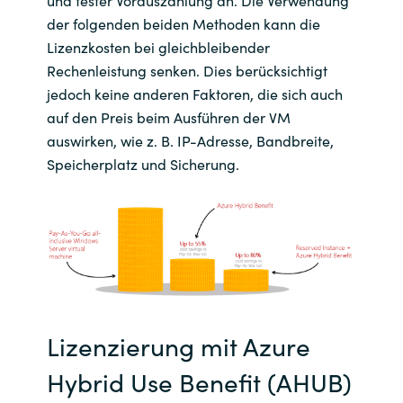
und fester Vorauszahlung an. Die Verwendung
der folgenden beiden Methoden kann die
Norway
Lizenzkosten bei gleichbleibender
Rechenleistung senken. Dies berücksichtigt
Oman
jedoch keine anderen Faktoren, die sich auch
auf den Preis beim Ausführen der VM
Philippines
auswirken, wie z. B. IP-Adresse, Bandbreite,
Speicherplatz und Sicherung.
Poland
Portugal
Qatar
Romania
Lizenzierung mit Azure
Serbia
Hybrid Use Benefit (AHUB)