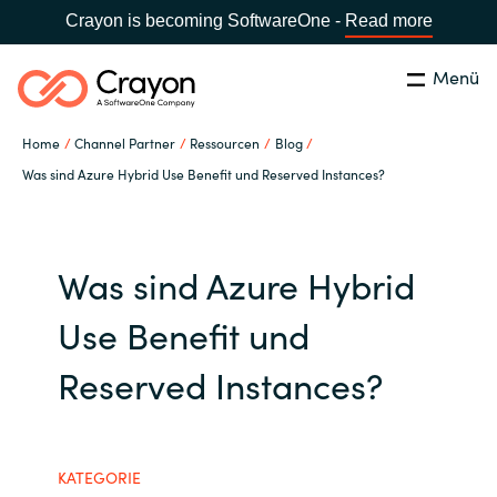
Crayon is becoming SoftwareOne -
Read more
Menü
Suchen
Schließen
Home
Channel Partner
Ressourcen
Blog
Unsere Expertise
Was sind Azure Hybrid Use Benefit und Reserved Instances?
Land:
Germany
LAND WÄHLEN
Software Partner
Was sind Azure Hybrid
Global site
Ressourcen
Use Benefit und
Africa
Reserved Instances?
IT Campus - Customer Trainings
Australia
Über uns
Austria
KATEGORIE