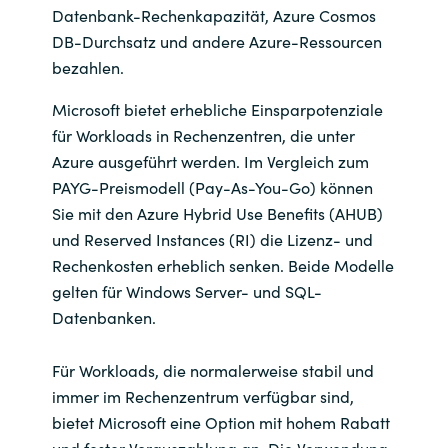
Datenbank-Rechenkapazität, Azure Cosmos
India
DB-Durchsatz und andere Azure-Ressourcen
bezahlen.
Indonesia
Microsoft bietet erhebliche Einsparpotenziale
für Workloads in Rechenzentren, die unter
Kingdom of Saudi Arabia
Azure ausgeführt werden. Im Vergleich zum
PAYG-Preismodell (Pay-As-You-Go) können
Kuwait
Sie mit den Azure Hybrid Use Benefits (AHUB)
und Reserved Instances (RI) die Lizenz- und
Latvia
Rechenkosten erheblich senken. Beide Modelle
Lithuania
gelten für Windows Server- und SQL-
Datenbanken.
Malaysia
Für Workloads, die normalerweise stabil und
Middle East
immer im Rechenzentrum verfügbar sind,
bietet Microsoft eine Option mit hohem Rabatt
Netherlands