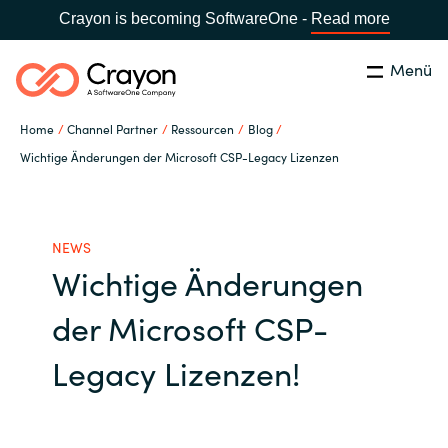
Crayon is becoming SoftwareOne -
Read more
Menü
Suchen
Schließen
Home
Channel Partner
Ressourcen
Blog
Unsere Expertise
Wichtige Änderungen der Microsoft CSP-Legacy Lizenzen
Land:
Germany
LAND WÄHLEN
Software Partner
NEWS
Wichtige Änderungen
Global site
Ressourcen
der Microsoft CSP-
Africa
IT Campus - Customer Trainings
Legacy Lizenzen!
Australia
Über uns
Austria