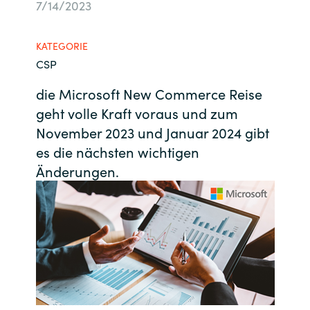
7/14/2023
Bulgaria
Kontakt
KATEGORIE
Czechia
CSP
Karriere
Denmark
die Microsoft New Commerce Reise
geht volle Kraft voraus und zum
Channel Partner
Estonia
November 2023 und Januar 2024 gibt
es die nächsten wichtigen
Finland
Änderungen.
France
Germany
Hungary
Iceland