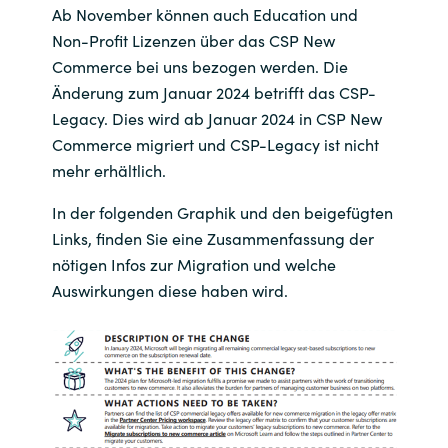
Ab November können auch Education und
India
Non-Profit Lizenzen über das CSP New
Commerce bei uns bezogen werden. Die
Indonesia
Änderung zum Januar 2024 betrifft das CSP-
Legacy. Dies wird ab Januar 2024 in CSP New
Kingdom of Saudi Arabia
Commerce migriert und CSP-Legacy ist nicht
mehr erhältlich.
Kuwait
In der folgenden Graphik und den beigefügten
Links, finden Sie eine Zusammenfassung der
Latvia
nötigen Infos zur Migration und welche
Auswirkungen diese haben wird.
Lithuania
Malaysia
Middle East
Netherlands