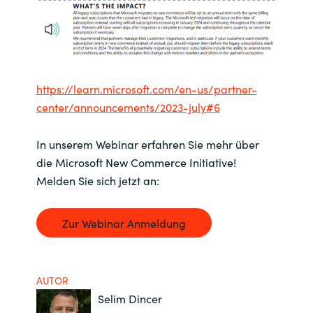
Norway
Oman
https://learn.microsoft.com/en-us/partner-
Philippines
center/announcements/2023-july#6
Poland
In unserem Webinar erfahren Sie mehr über
die Microsoft New Commerce Initiative!
Portugal
Melden Sie sich jetzt an:
Qatar
Zur Webinar Anmeldung
Romania
Serbia
AUTOR
Selim Dincer