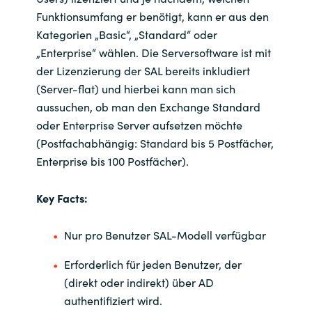
Slovenia
Funktionsumfang er benötigt, kann er aus den
Kategorien „Basic“, „Standard“ oder
Singapore
„Enterprise“ wählen. Die Serversoftware ist mit
der Lizenzierung der SAL bereits inkludiert
Spain
(Server-flat) und hierbei kann man sich
aussuchen, ob man den Exchange Standard
Sri Lanka
oder Enterprise Server aufsetzen möchte
(Postfachabhängig: Standard bis 5 Postfächer,
Sweden
Enterprise bis 100 Postfächer).
Switzerland
Key Facts:
Ukraine
Nur pro Benutzer SAL-Modell verfügbar
United Kingdom
Erforderlich für jeden Benutzer, der
(direkt oder indirekt) über AD
United States
authentifiziert wird.