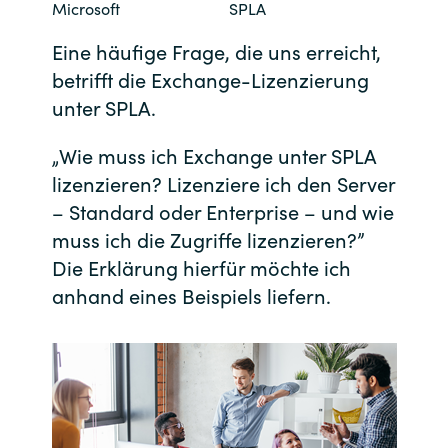
Microsoft
SPLA
Bulgaria
Kontakt
Eine häufige Frage, die uns erreicht,
betrifft die Exchange-Lizenzierung
Czechia
unter SPLA.
Karriere
Denmark
„Wie muss ich Exchange unter SPLA
Channel Partner
lizenzieren? Lizenziere ich den Server
Estonia
– Standard oder Enterprise – und wie
Finland
muss ich die Zugriffe lizenzieren?”
Die Erklärung hierfür möchte ich
France
anhand eines Beispiels liefern.
Germany
Hungary
Iceland