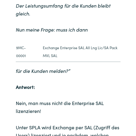
Der Leistungsumfang für die Kunden bleibt
gleich.
Norway
Oman
Nun meine Frage: muss ich dann
Philippines
9MC-
Exchange Enterprise SAL All Lng Lic/SA Pack
00001
MVL SAL
Poland
für die Kunden melden?”
Portugal
Antwort:
Qatar
Nein, man muss nicht die Enterprise SAL
Romania
lizenzieren!
Serbia
Unter SPLA wird Exchange per SAL (Zugriff des
Users) lizenziert und je nachdem, welchen