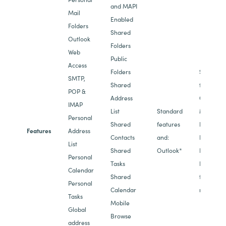
and MAPI
Mail
Enabled
Folders
Shared
Outlook
Folders
Web
Public
Access
Folders
Standard
SMTP,
Shared
features 
POP &
Address
Complian
IMAP
List
Standard
Managem
Personal
Shared
features
Data Loss
Features
Address
Contacts
and:
Preventi
List
Shared
Outlook*
In-Place
Personal
Tasks
Holds Ref
Calendar
Shared
to SPUR f
Personal
Calendar
more
Tasks
Mobile
Global
Browse
address