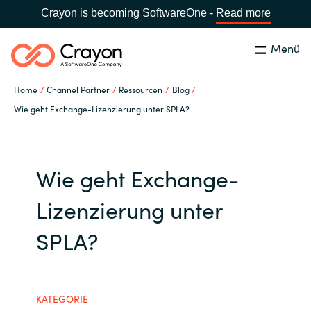
Crayon is becoming SoftwareOne -
Read more
Menü
Suchen
Schließen
Home
Channel Partner
Ressourcen
Blog
Unsere Expertise
Wie geht Exchange-Lizenzierung unter SPLA?
Land:
Germany
LAND WÄHLEN
Software Partner
Wie geht Exchange-
Global site
Ressourcen
Lizenzierung unter
Africa
SPLA?
IT Campus - Customer Trainings
Australia
Über uns
Austria
KATEGORIE