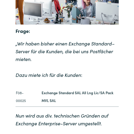
India
Indonesia
Frage:
Kingdom of Saudi Arabia
„Wir haben bisher einen Exchange Standard–
Server für die Kunden, die bei uns Postfächer
Kuwait
mieten.
Latvia
Dazu miete ich für die Kunden
:
Lithuania
F08-
Exchange Standard SAL All Lng Lic/SA Pack
00025
MVL SAL
Malaysia
Nun wird aus div. technischen Gründen auf
Middle East
Exchange Enterprise-Server umgestellt.
Netherlands