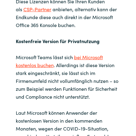
Slovenia
Diese Lizenzen können Sie Ihren Kunden
als
CSP-Partner
anbieten, alternativ kann der
Singapore
Endkunde diese auch direkt in der Microsoft
Office 365 Konsole buchen.
Spain
Kostenfreie Version für Privatnutzung
Sri Lanka
Microsoft Teams lässt sich
bei Microsoft
Sweden
kostenlos buchen
. Allerdings ist diese Version
stark eingeschränkt, sie lässt sich im
Switzerland
Firmenumfeld nicht vollumfänglich nutzen – so
zum Beispiel werden Funktionen für Sicherheit
Ukraine
und Compliance nicht unterstützt.
United Kingdom
Laut Microsoft können Anwender der
kostenlosen Version in den kommenden
United States
Monaten, wegen der COVID-19-Situation,