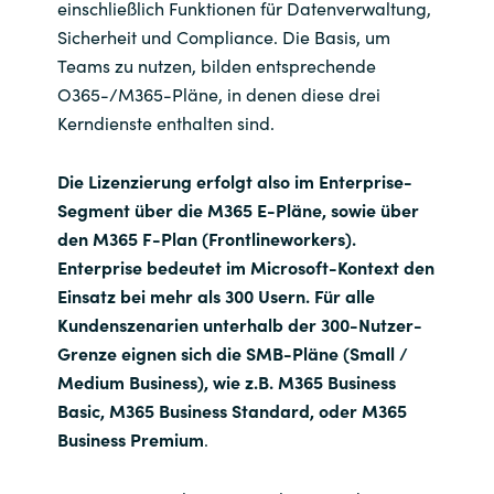
einschließlich Funktionen für Datenverwaltung,
Sicherheit und Compliance. Die Basis, um
Norway
Teams zu nutzen, bilden entsprechende
O365-/M365-Pläne, in denen diese drei
Oman
Kerndienste enthalten sind.
Philippines
Die Lizenzierung erfolgt also im Enterprise-
Segment über die M365 E-Pläne, sowie über
Poland
den M365 F-Plan (Frontlineworkers).
Enterprise bedeutet im Microsoft-Kontext den
Portugal
Einsatz bei mehr als 300 Usern. Für alle
Kundenszenarien unterhalb der 300-Nutzer-
Qatar
Grenze eignen sich die SMB-Pläne (Small /
Medium Business), wie z.B. M365 Business
Romania
Basic, M365 Business Standard, oder M365
Business Premium
.
Serbia