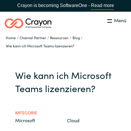
Crayon is becoming SoftwareOne -
Read more
Menü
Suchen
Schließen
Home
Channel Partner
Ressourcen
Blog
Unsere Expertise
Wie kann ich Microsoft Teams lizenzieren?
Land:
Germany
LAND WÄHLEN
Software Partner
Wie kann ich Microsoft
Global site
Ressourcen
Teams lizenzieren?
Africa
IT Campus - Customer Trainings
Australia
KATEGORIE
Microsoft
Cloud
Über uns
Austria