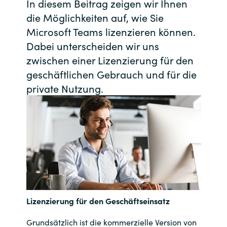
In diesem Beitrag zeigen wir Ihnen
Bulgaria
die Möglichkeiten auf, wie Sie
Kontakt
Microsoft Teams lizenzieren können.
Czechia
Dabei unterscheiden wir uns
Karriere
zwischen einer Lizenzierung für den
Denmark
geschäftlichen Gebrauch und für die
private Nutzung.
Channel Partner
Estonia
Finland
France
Germany
Hungary
Lizenzierung für den Geschäftseinsatz
Iceland
Grundsätzlich ist die kommerzielle Version von