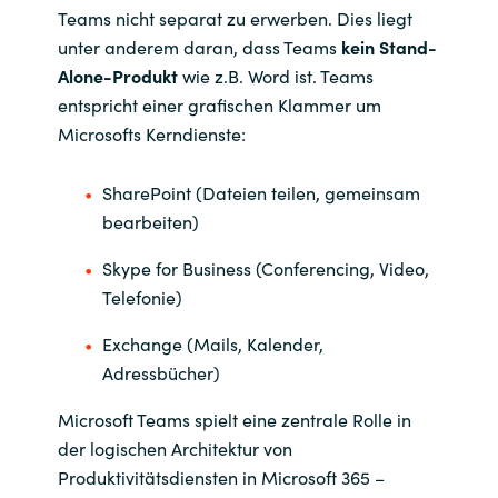
Teams nicht separat zu erwerben. Dies liegt
India
unter anderem daran, dass Teams
kein Stand-
Alone-Produkt
wie z.B. Word ist. Teams
Indonesia
entspricht einer grafischen Klammer um
Microsofts Kerndienste:
Kingdom of Saudi Arabia
SharePoint (Dateien teilen, gemeinsam
Kuwait
bearbeiten)
Latvia
Skype for Business (Conferencing, Video,
Telefonie)
Lithuania
Exchange (Mails, Kalender,
Adressbücher)
Malaysia
Microsoft Teams spielt eine zentrale Rolle in
Middle East
der logischen Architektur von
Produktivitätsdiensten in Microsoft 365 –
Netherlands