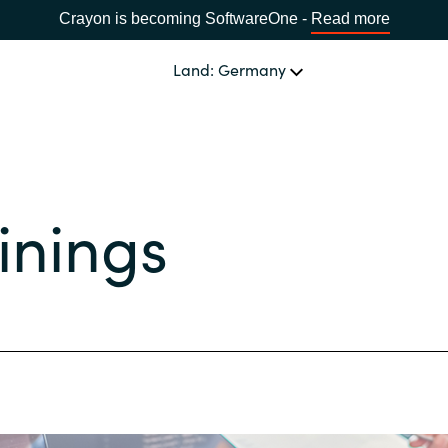
Crayon is becoming SoftwareOne -
Read more
Land: Germany
UNSERE EXPERTISE
Software Procurement
LAND WÄHLEN
inings
IT Cost Management
Africa
Cloud Services
Bulgaria
Data and AI Solutions
Estonia