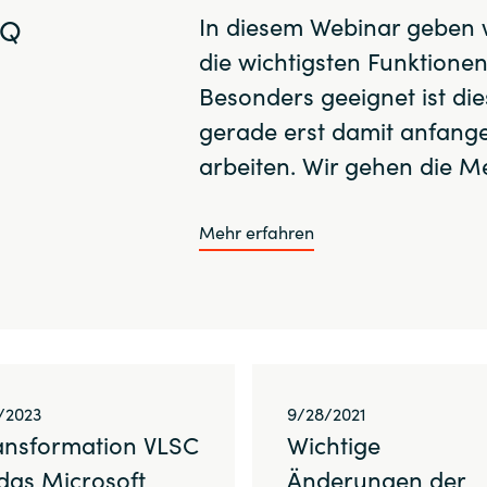
iQ
In diesem Webinar geben wi
Sweden
die wichtigsten Funktione
Besonders geeignet ist dies
United Kingdom
gerade erst damit anfange
arbeiten. Wir gehen die 
Mehr erfahren
/2023
9/28/2021
ansformation VLSC
Wichtige
 das Microsoft
Änderungen der