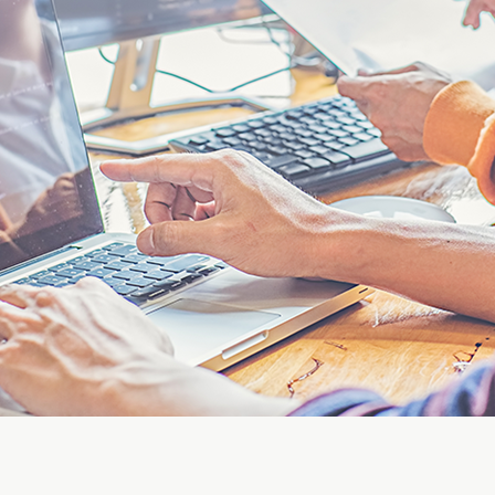
Germany
India
Kuwait
Malaysia
Norway
Poland
Romania
Singapore