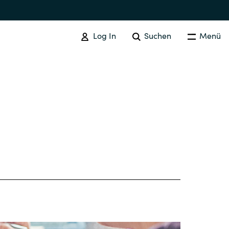
Log In
Suchen
Menü
CLOUD SERVICES
Overview
Cloud Migration Services
Australia
Crayon Cloud Backup
Czechia
Independent Cloud Assessment
Finland
Crayon Support