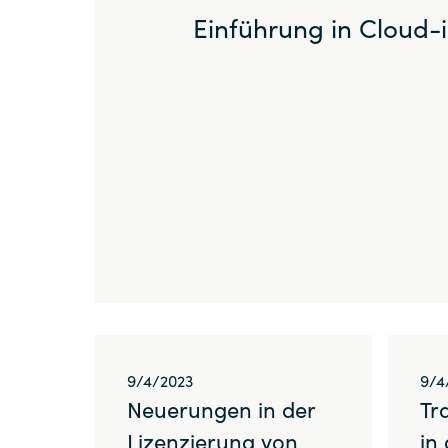
Einführung in Cloud-
Sri Lanka
Ukraine
9/4/2023
9/4
Neuerungen in der
Tr
Lizenzierung von
in