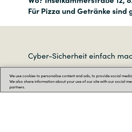
Für Pizza und Getränke sind 
Cyber-Sicherheit einfach ma
Daher bieten wir eine zukunftsfähige 
We use cookies to personalise content and ads, to provide social media 
verhaltensbasierte Lösung zur Erkenn
We also share information about your use of our site with our social me
partners.
Zero-Day-Malware-Angriffen, ein zuv
Backup und Recovery, Disaster Recove
neben forensischen Sicherheitsunter
auch URL-Filterung, Schwachstellenb
Patch-Management, Data Loss Preven
Remote-Verwaltung.