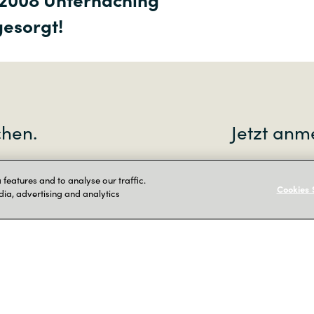
gesorgt!
chen.
Jetzt anm
KI- und
features and to analyse our traffic.
Cookies 
ung von
dia, advertising and analytics
erlässiges
ry und sogar
suchungen
ewertungen,
tion und