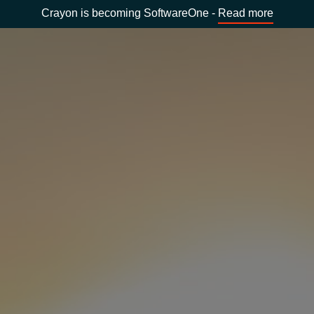
Crayon is becoming SoftwareOne -
Read more