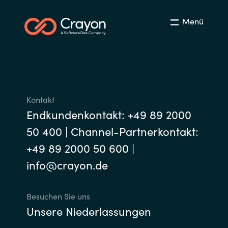
Slovenia
Menü
Singapore
Spain
Sri Lanka
Kontakt
Sweden
Endkundenkontakt: +49 89 2000
50 400 | Channel-Partnerkontakt:
Switzerland
+49 89 2000 50 600 |
Ukraine
info@crayon.de
United Kingdom
Besuchen Sie uns
United States
Unsere Niederlassungen