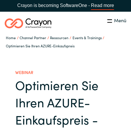
Crayon is becoming SoftwareOne -
Read more
Menü
Suchen
Schließen
Home
Channel Partner
Ressourcen
Events & Trainings
Unsere Expertise
Optimieren Sie Ihren AZURE-Einkaufspreis
Land:
Germany
LAND WÄHLEN
Software Partner
WEBINAR
Optimieren Sie
Global site
Ressourcen
Africa
Ihren AZURE-
IT Campus - Customer Trainings
Australia
Einkaufspreis -
Über uns
Austria