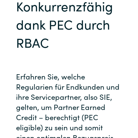
Konkurrenzfähig
Bulgaria
Kontakt
dank PEC durch
Czechia
Karriere
RBAC
Denmark
Channel Partner
Estonia
Finland
Erfahren Sie
, welche
Regularien
für Endkunden und
France
ihre Servicepartner
, also SIE,
Germany
gelten, um Partner
Earned
Credit
– berechtigt
(PEC
Hungary
eligible
)
zu sein und somit
Iceland
einen
optimalen Bezugspreis