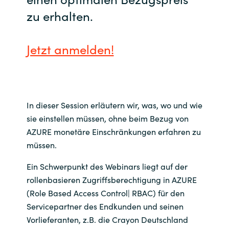
zu erhalten.
India
Indonesia
Jetzt anmelden!
Kingdom of Saudi Arabia
Kuwait
In dieser Session erläutern wir, was, wo und wie
sie einstellen müssen, ohne beim Bezug von
Latvia
AZURE monetäre Einschränkungen erfahren zu
müssen.
Lithuania
Ein Schwerpunkt des Webinars liegt auf der
Malaysia
rollenbasieren Zugriffsberechtigung in AZURE
(Role Based Access Control| RBAC) für den
Middle East
Servicepartner des Endkunden und seinen
Vorlieferanten, z.B. die Crayon Deutschland
Netherlands