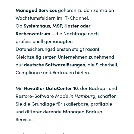
Managed Services
gehören zu den zentralen
India
Wachstumsfeldern im IT-Channel.
Ob
Systemhaus, MSP, Hoster oder
Indonesia
Rechenzentrum
– die Nachfrage nach
professionell gemanagten
Kingdom of Saudi Arabia
Datensicherungsdiensten steigt rasant.
Kuwait
Gleichzeitig setzen Unternehmen zunehmend
auf
deutsche Softwarelösungen
, die Sicherheit,
Latvia
Compliance und Vertrauen bieten.
Lithuania
Mit
NovaStor DataCenter 10
, der Backup- und
Restore-Software
Made in Hamburg
, schaffen
Malaysia
Sie die Grundlage für skalierbare, profitable
und differenzierende Managed Backup
Middle East
Services.
Netherlands