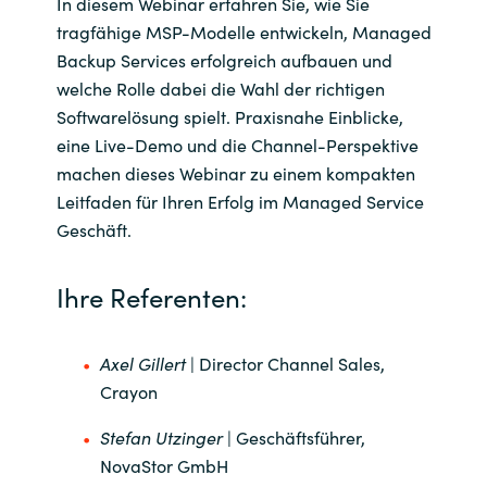
In diesem Webinar erfahren Sie, wie Sie
tragfähige MSP-Modelle entwickeln, Managed
Norway
Backup Services erfolgreich aufbauen und
welche Rolle dabei die Wahl der richtigen
Oman
Softwarelösung spielt. Praxisnahe Einblicke,
eine Live-Demo und die Channel-Perspektive
Philippines
machen dieses Webinar zu einem kompakten
Leitfaden für Ihren Erfolg im Managed Service
Poland
Geschäft.
Portugal
Ihre Referenten:
Qatar
Axel Gillert
| Director Channel Sales,
Romania
Crayon
Serbia
Stefan Utzinger
| Geschäftsführer,
NovaStor GmbH