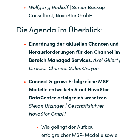
Slovenia
Wolfgang Rudloff
| Senior Backup
Consultant, NovaStor GmbH
Singapore
Die Agenda im Überblick:
Spain
Einordnung der aktuellen Chancen und
Sri Lanka
Herausforderungen für den Channel im
Bereich Managed Services.
Axel Gillert |
Sweden
Director Channel Sales Crayon
Switzerland
Connect & grow: Erfolgreiche MSP-
Modelle entwickeln & mit NovaStor
Ukraine
DataCenter erfolgreich umsetzen
Stefan Utzinger | Geschäftsführer
United Kingdom
NovaStor GmbH
Wie gelingt der Aufbau
United States
erfolgreicher MSP-Modelle sowie