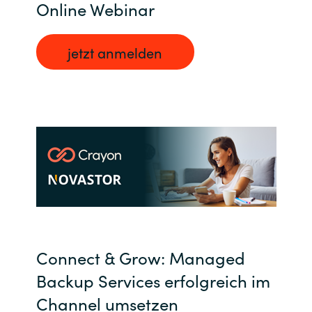
Online Webinar
Bulgaria
Kontakt
jetzt anmelden
Czechia
Karriere
Denmark
Channel Partner
Estonia
Finland
France
Germany
Connect & Grow: Managed
Hungary
Backup Services erfolgreich im
Channel umsetzen
Iceland