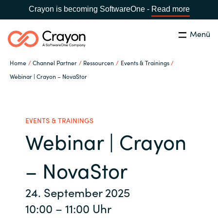
Crayon is becoming SoftwareOne -
Read more
Menü
Suchen
Schließen
Home
Channel Partner
Ressourcen
Events & Trainings
Unsere Expertise
Webinar | Crayon – NovaStor
Land:
Germany
LAND WÄHLEN
Software Partner
EVENTS & TRAININGS
Webinar | Crayon
Global site
Ressourcen
Africa
– NovaStor
IT Campus - Customer Trainings
Australia
24. September 2025
Über uns
10:00 – 11:00 Uhr
Austria