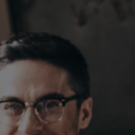
India
Indonesia
Kingdom of Saudi Arabia
Kuwait
Latvia
Lithuania
Malaysia
Middle East
Netherlands