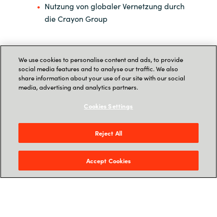
Nutzung von globaler Vernetzung durch
die Crayon Group
We use cookies to personalise content and ads, to provide
Wir verfügen über Akkreditierungen und haben
social media features and to analyse our traffic. We also
starke strategische Beziehungen zu allen
share information about your use of our site with our social
media, advertising and analytics partners.
wichtigen führenden Technologieanbietern
weltweit.
Cookies Settings
Reject All
Accept Cookies