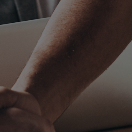
Slovenia
Singapore
Spain
Sri Lanka
Sweden
Switzerland
Ukraine
United Kingdom
United States