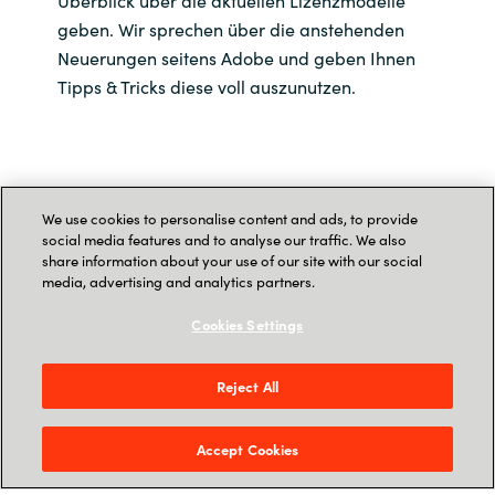
geben. Wir sprechen über die anstehenden
Neuerungen seitens Adobe und geben Ihnen
Tipps & Tricks diese voll auszunutzen.
Zur Anmeldung
We use cookies to personalise content and ads, to provide
social media features and to analyse our traffic. We also
share information about your use of our site with our social
Adobe Optimization
media, advertising and analytics partners.
Service | Wie läuft ein
Cookies Settings
Optimization Service ab
Reject All
und welche Vorteile
Accept Cookies
erwarten Sie?