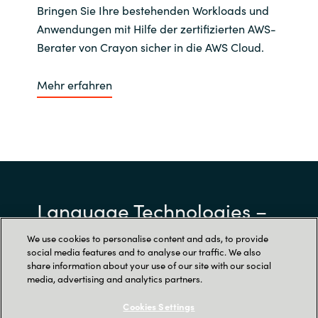
Bringen Sie Ihre bestehenden Workloads und
Anwendungen mit Hilfe der zertifizierten AWS-
Berater von Crayon sicher in die AWS Cloud.
Mehr erfahren
Language Technologies –
Fans neu erleben
We use cookies to personalise content and ads, to provide
social media features and to analyse our traffic. We also
share information about your use of our site with our social
media, advertising and analytics partners.
Stellen Sie sich vor, Ihre Fans erhalten
personalisierte Inhalte in Echtzeit – in jeder
Cookies Settings