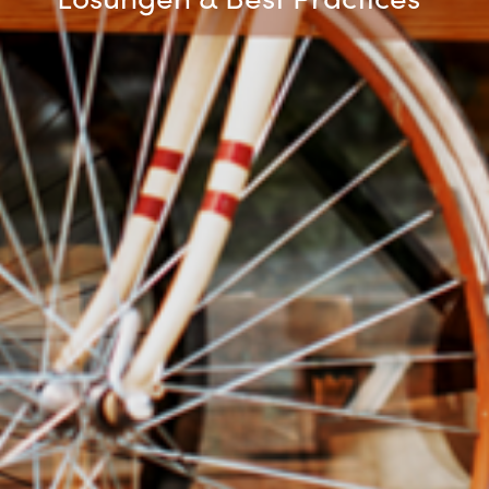
India
Indonesia
Kingdom of Saudi Arabia
Kuwait
Latvia
Lithuania
Malaysia
Middle East
Netherlands