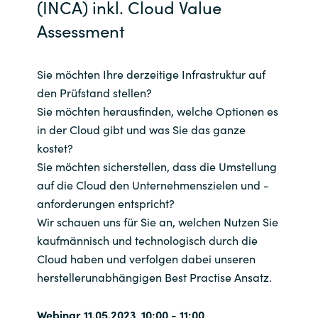
Slovenia
(INCA) inkl. Cloud Value
Assessment
Singapore
Sie möchten Ihre derzeitige Infrastruktur auf
Spain
den Prüfstand stellen?
Sri Lanka
Sie möchten herausfinden, welche Optionen es
in der Cloud gibt und was Sie das ganze
Sweden
kostet?
Sie möchten sicherstellen, dass die Umstellung
Switzerland
auf die Cloud den Unternehmenszielen und -
anforderungen entspricht?
Ukraine
Wir schauen uns für Sie an, welchen Nutzen Sie
kaufmännisch und technologisch durch die
United Kingdom
Cloud haben und verfolgen dabei unseren
herstellerunabhängigen Best Practise Ansatz.
United States
Webinar 11.05.2023, 10:00 - 11:00