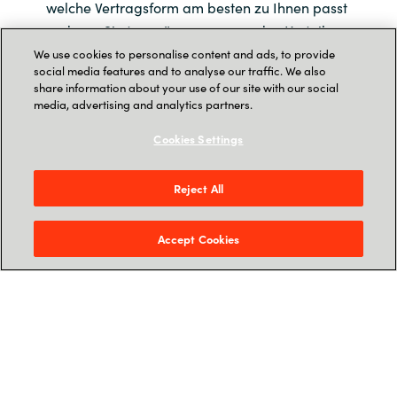
welche Vertragsform am besten zu Ihnen passt
und was Sie tun müssen, um von den Vorteilen
zu partizipieren.
We use cookies to personalise content and ads, to provide
social media features and to analyse our traffic. We also
share information about your use of our site with our social
Webinar 15.06.2023, 10:00 - 11:00
media, advertising and analytics partners.
Cookies Settings
Jetzt anmelden
Reject All
Menü
Accept Cookies
Kontakt