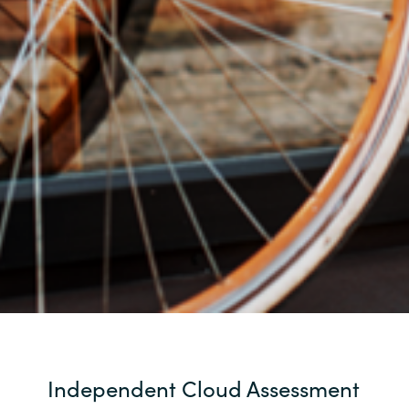
Norway
Oman
Philippines
Poland
Portugal
Qatar
Romania
Serbia
Independent Cloud Assessment