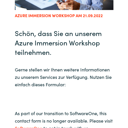
Bulgaria
Kontakt
AZURE IMMERSION WORKSHOP AM 21.09.2022
Czechia
Karriere
Schön, dass Sie an unserem
Denmark
Azure Immersion Workshop
teilnehmen.
Channel Partner
Estonia
Finland
Gerne stellen wir Ihnen weitere Informationen
zu unserem Services zur Verfügung. Nutzen Sie
France
einfach dieses Formular:
Germany
Hungary
As part of our transition to SoftwareOne, this
contact form is no longer available. Please visit
Iceland
SoftwareOne
to get in touch with us.