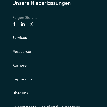
Unsere Niederlassungen
Norway
Folgen Sie uns
Oman
Philippines
Services
Poland
Ressourcen
Portugal
Karriere
Qatar
Impressum
Romania
Über uns
Serbia
Environmental, Social and Governance