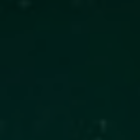
India
Indonesia
Kingdom of Saudi Arabia
Kuwait
Latvia
Lithuania
Malaysia
Middle East
Netherlands