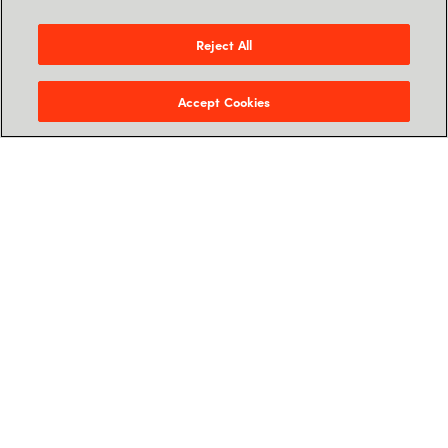
Reject All
Accept Cookies
...aber jetzt mal
ehrlich,
ohne einen klaren
Geschäftszweck wird es keine