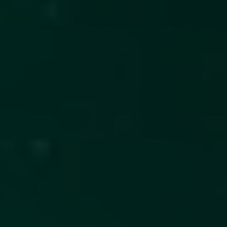
Slovenia
Singapore
Spain
Sri Lanka
Sweden
Switzerland
Ukraine
United Kingdom
United States