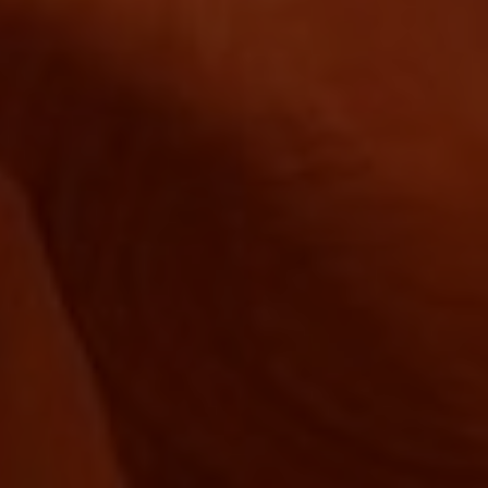
Norway
Oman
Philippines
Poland
Portugal
Qatar
Romania
Serbia