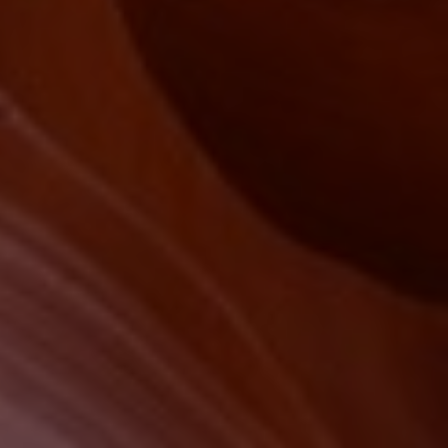
Slovenia
Singapore
Spain
Sri Lanka
Sweden
Switzerland
Ukraine
United Kingdom
United States