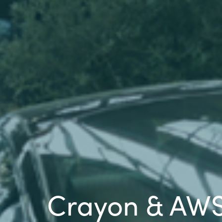
Sri Lanka
Ukraine
Crayon & AWS 