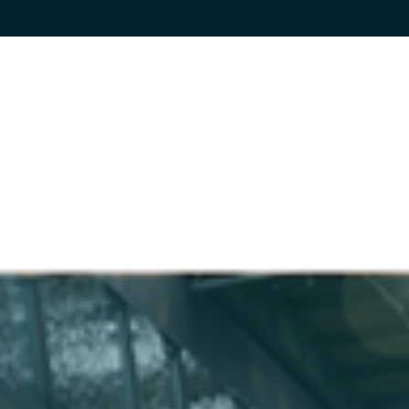
Suchen
Menü
CLOUD SERVICES
Overview
Cloud Migration Services
Australia
Crayon Cloud Backup
Czechia
Independent Cloud Assessment
Finland
Crayon Support