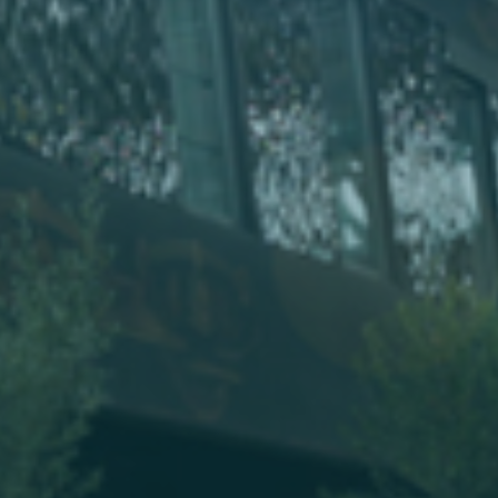
Germany
India
Kuwait
Malaysia
Norway
Poland
Romania
Singapore