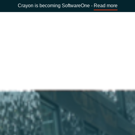
Crayon is becoming SoftwareOne -
Read more
Land: Germany
UNSERE EXPERTISE
Software Procurement
LAND WÄHLEN
IT Cost Management
Africa
Cloud Services
Bulgaria
Data and AI Solutions
Estonia