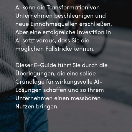
AI kann die Transformation von
Bulgaria
Kontakt
Unternehmen beschleunigen und
neue Einnahmequellen erschließen.
Czechia
Aber eine erfolgreiche Investition in
Karriere
Denmark
AI setzt voraus, dass Sie die
möglichen Fallstricke kennen.
Channel Partner
Estonia
Dieser E-Guide führt Sie durch die
Finland
Überlegungen, die eine solide
Grundlage für wirkungsvolle AI-
France
Lösungen schaffen und so Ihrem
Unternehmen einen messbaren
Germany
Nutzen bringen.
Hungary
Iceland