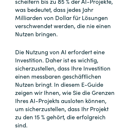
scheitern bis zu 85 % der AI-Projekte,
was bedeutet, dass jedes Jahr
Norway
Milliarden von Dollar für Lösungen
verschwendet werden, die nie einen
Oman
Nutzen bringen.
Philippines
Die Nutzung von AI erfordert eine
Poland
Investition. Daher ist es wichtig,
sicherzustellen, dass Ihre Investition
Portugal
einen messbaren geschäftlichen
Nutzen bringt. In diesem E-Guide
Qatar
zeigen wir Ihnen, wie Sie die Grenzen
Ihres AI-Projekts ausloten können,
Romania
um sicherzustellen, dass Ihr Projekt
zu den 15 % gehört, die erfolgreich
Serbia
sind.