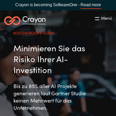
Crayon is becoming SoftwareOne -
Read more
Menü
Suchen
Schließen
KOSTENFREIER E-GUIDE
Unsere Expertise
Minimieren Sie das
Land:
Germany
LAND WÄHLEN
Software Partner
Risiko Ihrer AI-
Investition
Global site
Ressourcen
Africa
Bis zu 85% aller AI Projekte
IT Campus - Customer Trainings
generieren laut Gartner Studie
Australia
keinen Mehrwert für das
Unternehmen.
Über uns
Austria