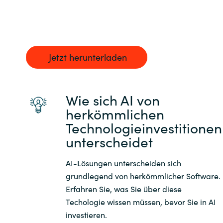
Slovenia
Singapore
Spain
Jetzt herunterladen
Sri Lanka
Wie sich AI von
Sweden
herkömmlichen
Technologieinvestitionen
Switzerland
unterscheidet
Ukraine
AI-Lösungen unterscheiden sich
grundlegend von herkömmlicher Software.
United Kingdom
Erfahren Sie, was Sie über diese
Techologie wissen müssen, bevor Sie in AI
United States
investieren.