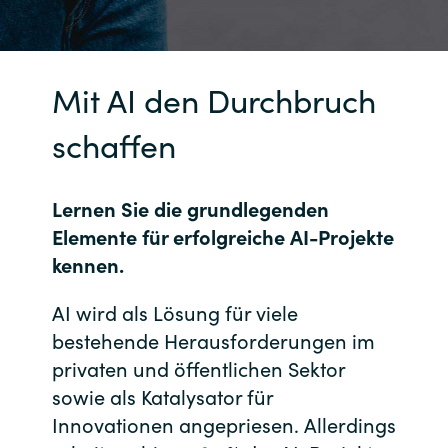
India
Indonesia
Mit AI den Durchbruch
schaffen
Kingdom of Saudi Arabia
Kuwait
Lernen Sie die grundlegenden
Elemente für erfolgreiche AI-Projekte
Latvia
kennen.
Lithuania
AI wird als Lösung für viele
bestehende Herausforderungen im
Malaysia
privaten und öffentlichen Sektor
Middle East
sowie als Katalysator für
Innovationen angepriesen. Allerdings
Netherlands