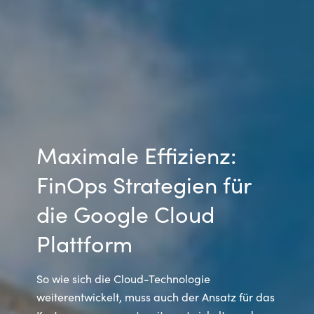
India
Indonesia
Kingdom of Saudi Arabia
Kuwait
Maximale Effizienz:
Latvia
FinOps Strategien für
Lithuania
die Google Cloud
Plattform
Malaysia
Middle East
So wie sich die Cloud-Technologie
weiterentwickelt, muss auch der Ansatz für das
Netherlands