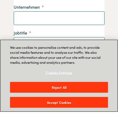
Unternehmen
Jobtitle
We use cookies to personalise content and ads, to provide
social media features and to analyse our traffic. We also
share information about your use of our site with our social
Telefonnummer
media, advertising and analytics partners.
Cookies Settings
Reject All
Durch Absenden dieses Formulars erklären Sie
sich damit einverstanden, dass Crayon Ihre
Daten speichert, damit Sie Informationen zu
Accept Cookies
unseren Diensten erhalten. Lesen Sie
hier
mehr
darüber, wie wir Ihre persönlichen Daten
verarbeiten.