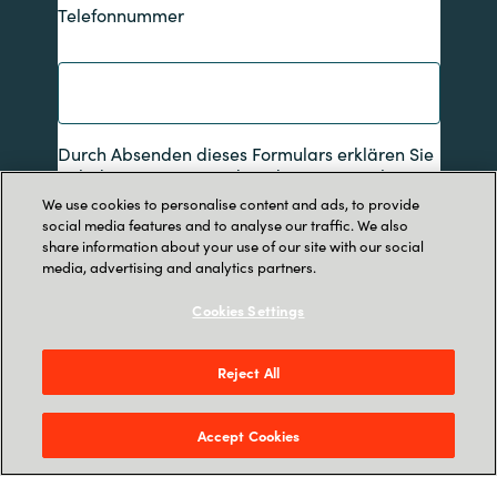
Telefonnummer
Durch Absenden dieses Formulars erklären Sie
sich damit einverstanden, dass Crayon Ihre
Daten speichert, damit Sie Informationen zu
We use cookies to personalise content and ads, to provide
unseren Diensten erhalten. Lesen Sie
hier
mehr
social media features and to analyse our traffic. We also
darüber, wie wir Ihre persönlichen Daten
share information about your use of our site with our social
verarbeiten.
media, advertising and analytics partners.
Cookies Settings
Ich stimme zu
Reject All
Senden
Accept Cookies
Webinar