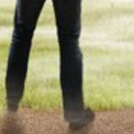
Norway
Oman
Philippines
Poland
Portugal
Qatar
Romania
Serbia