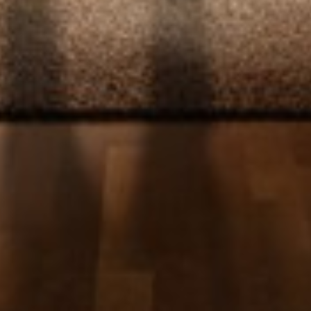
Slovenia
Singapore
Spain
Sri Lanka
Sweden
Switzerland
Ukraine
United Kingdom
United States