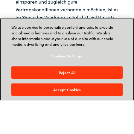
einsparen und zugleich gute
Vertragskonditionen verhandeln möchten, ist es
im Sinne des Vendoren, möglichst viel Umsatz
mit Ihnen zu generieren. In diesem Webinar
We use cookies to personalise content and ads, to provide
zeigen wir Ihnen Tipps und Tricks, wie sie sich
social media features and to analyse our traffic. We also
share information about your use of our site with our social
adäquat auf eine Vertragsverhandlung
media, advertising and analytics partners.
vorbereiten können.
Cookies Settings
Reject All
Accept Cookies
Menü