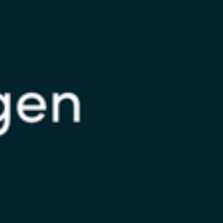
India
Indonesia
Kingdom of Saudi Arabia
Kuwait
Latvia
Lithuania
Malaysia
Middle East
Netherlands