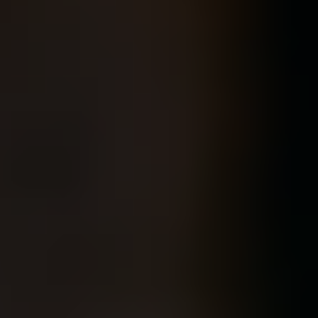
Slovenia
Singapore
Spain
Sri Lanka
Sweden
Switzerland
Ukraine
United Kingdom
United States