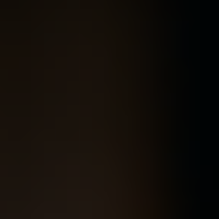
India
Indonesia
Kingdom of Saudi Arabia
Kuwait
Latvia
Lithuania
Malaysia
Middle East
Netherlands