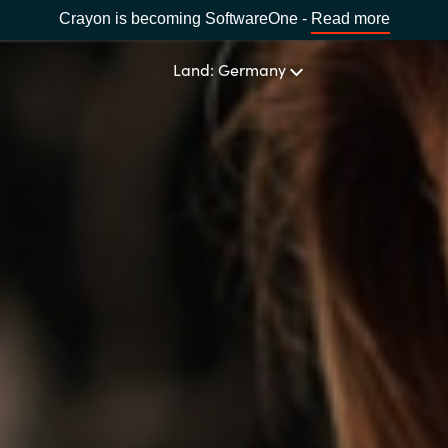
Crayon is becoming SoftwareOne -
Read more
Land: Germany
UNSERE EXPERTISE
Software Procurement
LAND WÄHLEN
IT Cost Management
Africa
Cloud Services
Bulgaria
Data and AI Solutions
Estonia