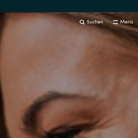
Suchen
Menü
DATA AND AI SOLUTIONS
Overview
Data Platform Services
Australia
Visual Quality Inspection
Czechia
Language Technologies
Finland
Machine Learning Operations