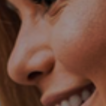
Hungary
Indonesia
Latvia
Middle East
Oman
Portugal
Serbia
Spain