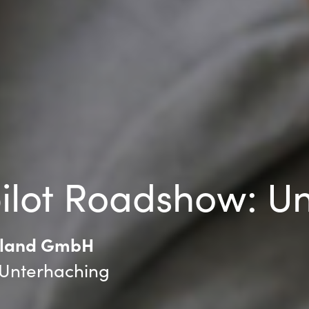
Sweden
United Kingdom
ilot Roadshow: U
chland GmbH
 Unterhaching