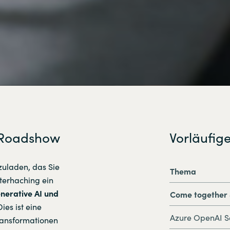
r Roadshow
Vorläufig
zuladen, das Sie
Thema
terhaching ein
nerative AI und
Come together 
ies ist eine
Azure OpenAI S
Transformationen