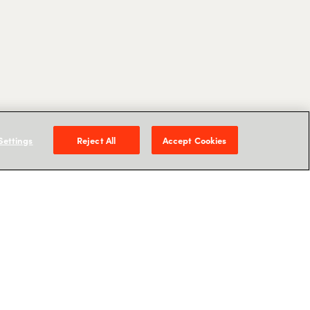
Settings
Reject All
Accept Cookies
ls 10-jährigen Erfahrung in den Bereichen
ie, Cloud und Sales Management
e Erfahrung mit generativer KI