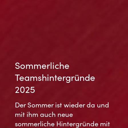
Norway
Oman
Philippines
Poland
Sommerliche
Portugal
Teamshintergründe
Qatar
2025
Romania
Der Sommer ist wieder da und
mit ihm auch neue
Serbia
sommerliche Hintergründe mit