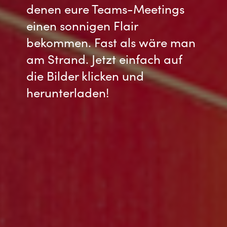
Slovenia
denen eure Teams-Meetings
einen sonnigen Flair
Singapore
bekommen. Fast als wäre man
Spain
am Strand. Jetzt einfach auf
die Bilder klicken und
Sri Lanka
herunterladen!
Sweden
Switzerland
Ukraine
United Kingdom
United States