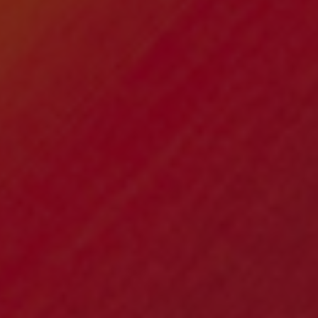
India
Indonesia
Kingdom of Saudi Arabia
Kuwait
Latvia
Lithuania
Malaysia
Middle East
Netherlands