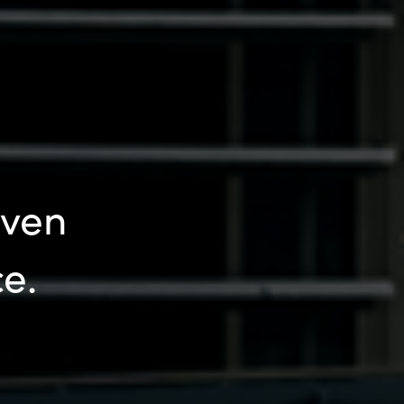
iven
e.