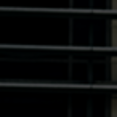
Hungary
Indonesia
Latvia
Middle East
Oman
Portugal
Serbia
Spain