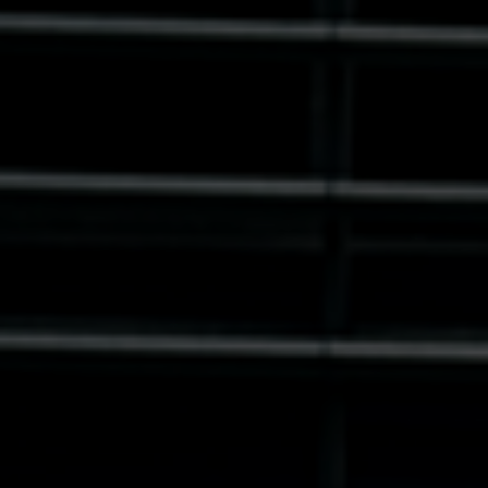
Germany
India
Kuwait
Malaysia
Norway
Poland
Romania
Singapore