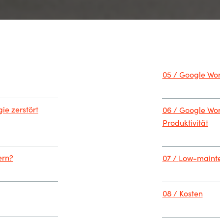
05 / Google Wo
ie zerstört
06 /
Google Wor
Produktivität
ern?
07 /
Low-mainte
08 / Kosten