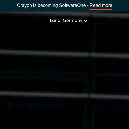
Crayon is becoming SoftwareOne -
Read more
Land: Germany
UNSERE EXPERTISE
Software Procurement
LAND WÄHLEN
IT Cost Management
Africa
Cloud Services
Bulgaria
Data and AI Solutions
Estonia