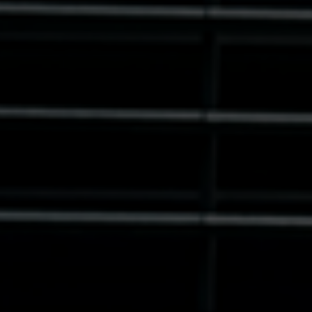
Sweden
United Kingdom