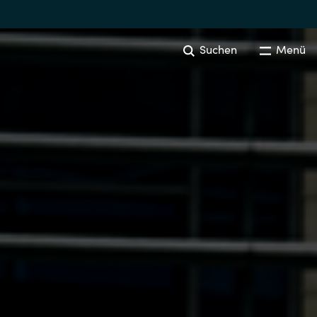
Suchen
Menü
DATA AND AI SOLUTIONS
Overview
Data Platform Services
Australia
Visual Quality Inspection
Czechia
Language Technologies
Finland
Machine Learning Operations